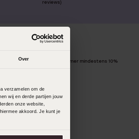
reviews)
LUCARDI MITGLIED
Over
Werde Mitglied und erhalte immer mindestens 10%
Rabatt auf all deine Einkäufe
Jetzt anmelden
data verzamelen om de
en wij en derde partijen jouw
derden onze website,
 hiermee akkoord. Je kunt je