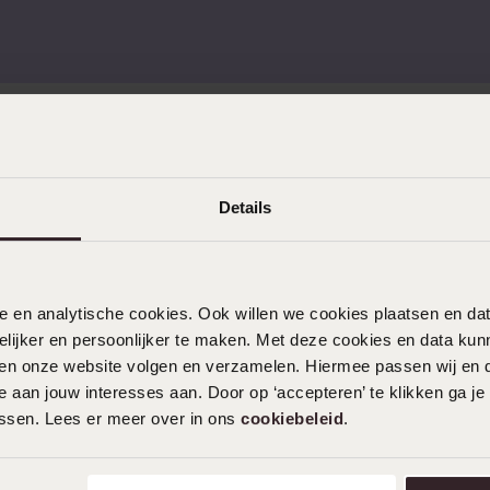
mehr
Ohrlöcher Piercen
Piercings
Namensohrringe
e
Sale
KUNDENSERVICE
Details
Häufig gestellte Fragen
Kontakt
Service
nele en analytische cookies. Ook willen we cookies plaatsen en 
Aktionsbedingungen
ijker en persoonlijker te maken. Met deze cookies en data kunn
iten onze website volgen en verzamelen. Hiermee passen wij en 
 aan jouw interesses aan. Door op ‘accepteren’ te klikken ga je
assen. Lees er meer over in ons
cookiebeleid
.