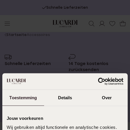
Schnelle Lieferzeiten
You
Startseite
Accessoires
are
here:
Schnelle Lieferzeiten
14 Tage kostenlos
zurücksenden
Toestemming
Details
Over
Kostenloser Versand ab
Bewertet mit 4,58 / 5
€49
(55.000+ reviews)
Jouw voorkeuren
Wij gebruiken altijd functionele en analytische cookies.