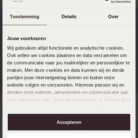
Toestemming
Details
Over
Schnelle Lieferzeiten
14 Tage kostenlos
zurücksenden
Jouw voorkeuren
Wij gebruiken altijd functionele en analytische cookies.
Ook willen we cookies plaatsen en data verzamelen om
de communicatie naar jou makkelijker en persoonlijker te
maken. Met deze cookies en data kunnen wij en derde
Kostenloser Versand ab
Bewertet mit 4,58 / 5
partijen jouw internetgedrag binnen en buiten onze
€49
(55.000+ reviews)
website volgen en verzamelen. Hiermee passen wij en
derden onze website, advertenties en communicatie aan
jouw interesses aan. Door op ‘accepteren’ te klikken ga je
Direkt zu
hiermee akkoord. Je kunt je voorkeuren altijd weer
aanpassen. Lees er meer over in ons
cookiebeleid
.
Accepteren
Über Lucardi