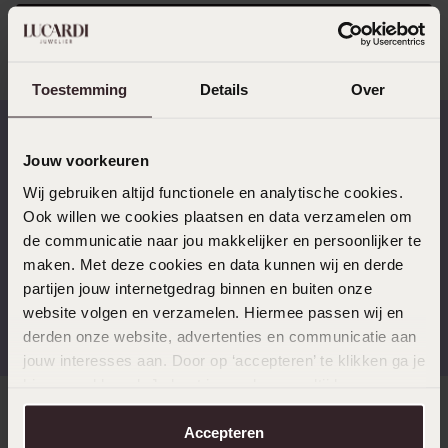
registrieren
Weiter
Toestemming
Details
Over
Jouw voorkeuren
Schnelle Lieferzeiten
14 Tage kostenlos
Wij gebruiken altijd functionele en analytische cookies.
zurücksenden
Ook willen we cookies plaatsen en data verzamelen om
de communicatie naar jou makkelijker en persoonlijker te
maken. Met deze cookies en data kunnen wij en derde
partijen jouw internetgedrag binnen en buiten onze
Kostenloser Versand ab
Bewertet mit 4,58 / 5
website volgen en verzamelen. Hiermee passen wij en
€49
(55.000+ reviews)
derden onze website, advertenties en communicatie aan
jouw interesses aan. Door op ‘accepteren’ te klikken ga je
hiermee akkoord. Je kunt je voorkeuren altijd weer
aanpassen. Lees er meer over in ons
cookiebeleid
.
Direkt zu
Accepteren