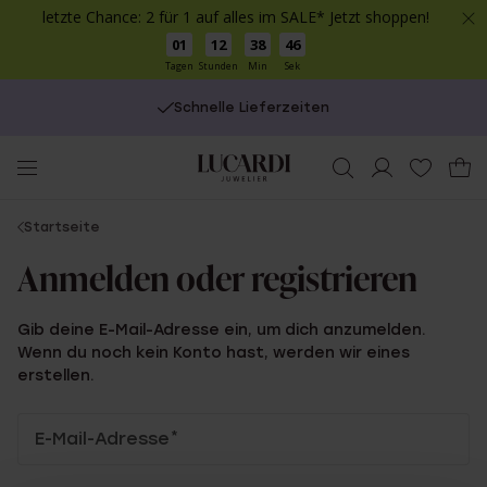
letzte Chance: 2 für 1 auf alles im SALE* Jetzt shoppen!
01
12
38
46
Tagen
Stunden
Min
Sek
Schnelle Lieferzeiten
You
Startseite
are
Anmelden oder registrieren
here:
Gib deine E-Mail-Adresse ein, um dich anzumelden.
Wenn du noch kein Konto hast, werden wir eines
erstellen.
Anmelden
E-Mail-Adresse
*
oder