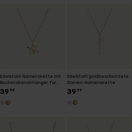
Edelstahl-Namenskette mit
Edelstahl goldbeschichtete
Buchstabenanhänger für
Damen-Namenskette
Damen
39
39
99
99