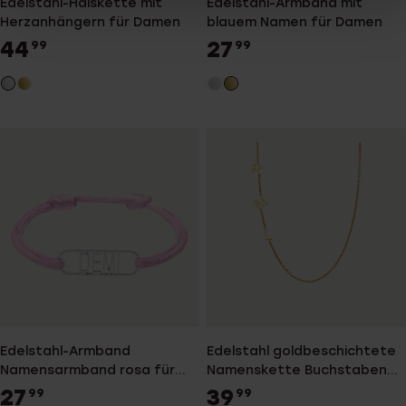
Edelstahl-Halskette mit
Edelstahl-Armband mit
Herzanhängern für Damen
blauem Namen für Damen
44
27
99
99
Edelstahl-Armband
Edelstahl goldbeschichtete
Namensarmband rosa für
Namenskette Buchstaben
Damen
für Damen
27
39
99
99