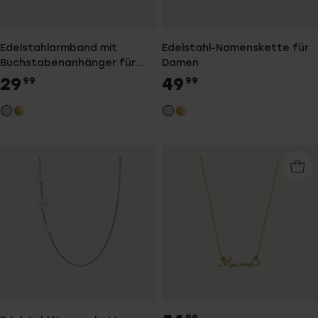
Edelstahlarmband mit
Edelstahl-Namenskette für
Buchstabenanhänger für
Damen
Damen
29
49
99
99