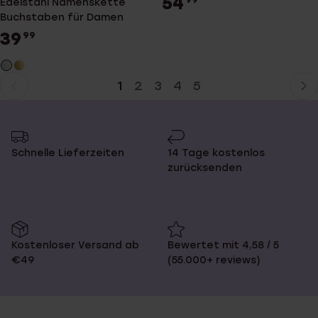
54
99
Edelstahl Namenskette
Buchstaben für Damen
39
99
1
2
3
4
5
Aktuelle
Weiter
Seite
zur
Seite
Schnelle Lieferzeiten
14 Tage kostenlos
zurücksenden
Kostenloser Versand ab
Bewertet mit 4,58 / 5
€49
(55.000+ reviews)