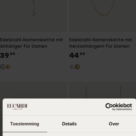
Edelstahl-Namenskette mit
Edelstahl-Namenskette mit
Anhänger für Damen
Herzanhängern für Damen
39
44
99
99
Toestemming
Details
Over