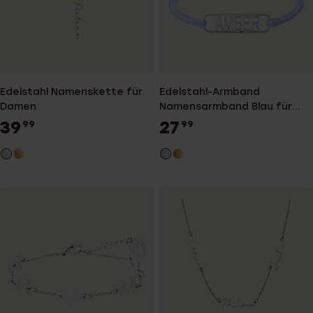
Edelstahl Namenskette für
Edelstahl-Armband
Damen
Namensarmband Blau für
Damen
39
27
99
99