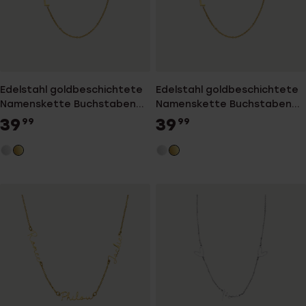
Edelstahl goldbeschichtete
Edelstahl goldbeschichtete
Namenskette Buchstaben
Namenskette Buchstaben
für Damen
für Damen
39
39
99
99