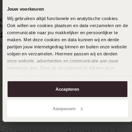
Jouw voorkeuren
Wij gebruiken altijd functionele en analytische cookies.
Edelstahl goldbeschriebenes
Edelstahl Namenskette
Ook willen we cookies plaatsen en data verzamelen om de
Namensarmband für Damen
Buchstaben für Damen
communicatie naar jou makkelijker en persoonlijker te
29
39
99
99
maken. Met deze cookies en data kunnen wij en derde
partijen jouw internetgedrag binnen en buiten onze website
volgen en verzamelen. Hiermee passen wij en derden
onze website, advertenties en communicatie aan jouw
interesses aan. Door op ‘accepteren’ te klikken ga je
hiermee akkoord. Je kunt je voorkeuren altijd weer
aanpassen. Lees er meer over in ons
cookiebeleid
.
Accepteren
Aanpassen