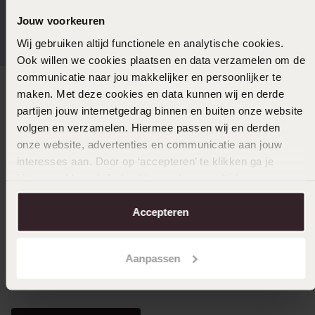
Kostenloser Versand ab
Bewertet mit 4,58 / 5
Jouw voorkeuren
€49
(55.000+ reviews)
Wij gebruiken altijd functionele en analytische cookies.
Ook willen we cookies plaatsen en data verzamelen om de
communicatie naar jou makkelijker en persoonlijker te
maken. Met deze cookies en data kunnen wij en derde
Direkt zu
partijen jouw internetgedrag binnen en buiten onze website
volgen en verzamelen. Hiermee passen wij en derden
Über Lucardi
onze website, advertenties en communicatie aan jouw
interesses aan. Door op ‘accepteren’ te klikken ga je
hiermee akkoord. Je kunt je voorkeuren altijd weer
Kundenservice
aanpassen. Lees er meer over in ons
cookiebeleid
.
Accepteren
LUCARDI MITGLIED
Aanpassen
Werde Mitglied und erhalte immer mindestens 10%
Rabatt auf all deine Einkäufe