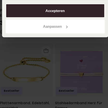
aanpassen. Lees er meer over in ons
cookiebeleid
.
Plattenarmband für Herren,
Accepteren
Plattenarmband für Herren
Edelstahl matt, schwarz
aus Edelstahl
39
39
99
99
49.99
Aanpassen
Bestseller
Bestseller
Plattenarmband, Edelstahl,
Stahlseilarmband Herz für