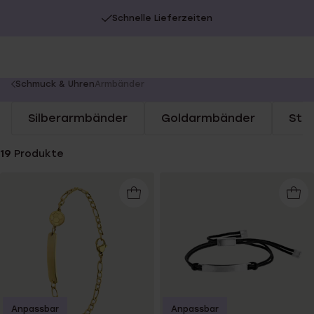
Schnelle Lieferzeiten
You
Schmuck & Uhren
Armbänder
are
Silberarmbänder
Goldarmbänder
Sta
here:
19
Produkte
Anpassbar
Anpassbar