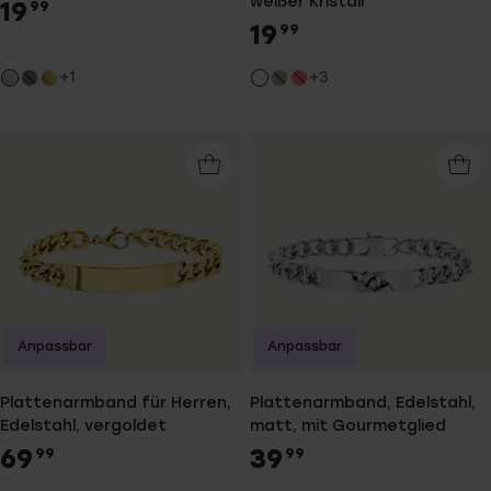
weißer Kristall
19
99
19
99
+1
+3
Anpassbar
Anpassbar
Plattenarmband für Herren,
Plattenarmband, Edelstahl,
Edelstahl, vergoldet
matt, mit Gourmetglied
69
39
99
99