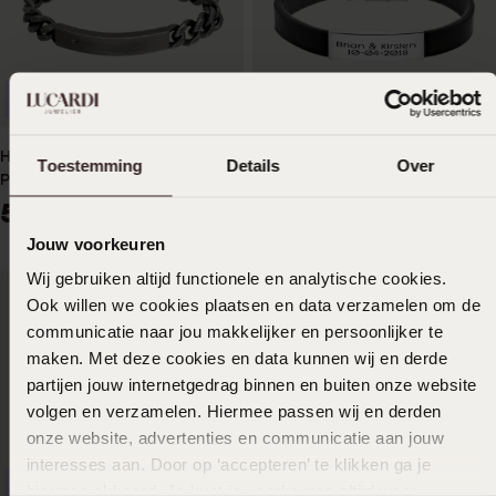
Anpassbar
Anpassbar
Herrenarmband, Edelstahl,
Plattenarmband für Herren,
Toestemming
Details
Over
Plättchen, Zirkonia, schwarz,
Edelstahl, schwarz, mit
Antik-Stil
schwarzer Gravur
59
39
99
99
Jouw voorkeuren
Wij gebruiken altijd functionele en analytische cookies.
Ook willen we cookies plaatsen en data verzamelen om de
communicatie naar jou makkelijker en persoonlijker te
maken. Met deze cookies en data kunnen wij en derde
partijen jouw internetgedrag binnen en buiten onze website
volgen en verzamelen. Hiermee passen wij en derden
onze website, advertenties en communicatie aan jouw
interesses aan. Door op ‘accepteren’ te klikken ga je
Anpassbar
-20%
Anpassbar
hiermee akkoord. Je kunt je voorkeuren altijd weer