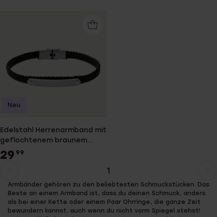
Neu
Edelstahl Herrenarmband mit
geflochtenem braunem
Leder
29
99
1
Aktuelle
Weiter
Armbänder gehören zu den beliebtesten Schmuckstücken. Das
Seite
zur
Beste an einem Armband ist, dass du deinen Schmuck, anders
Seite
als bei einer Kette oder einem Paar Ohrringe, die ganze Zeit
bewundern kannst, auch wenn du nicht vorm Spiegel stehst!