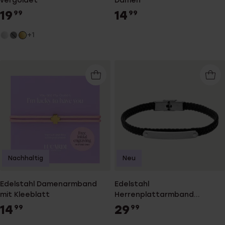
vergoldet
Damen
19
14
99
99
+1
Nachhaltig
Neu
Edelstahl Damenarmband
Edelstahl
mit Kleeblatt
Herrenplattarmband
geflochtenes Leder schwarz
14
29
99
99