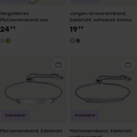
Vergoldetes
Jungen-Gravurarmband,
Plattenarmband aus
Edelstahl, schwarze Schnur
Edelstahl mit Fußball
24
19
99
99
Anpassbar
Anpassbar
Plattenarmband, Edelstahl
Plattenarmband, Edelstahl,