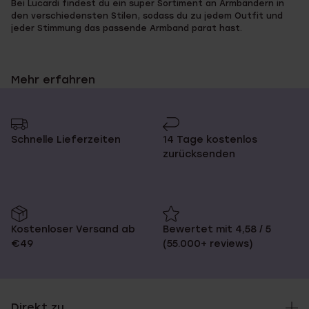
Bei Lucardi findest du ein super Sortiment an Armbändern in
den verschiedensten Stilen, sodass du zu jedem Outfit und
jeder Stimmung das passende Armband parat hast.
Mehr erfahren
Finde dein Lieblingsarmband in
unserem Onlineshop
Schnelle Lieferzeiten
14 Tage kostenlos
zurücksenden
Lucardi führt Armbänder für Herren, Damen und Kinder. Ob du
Leder, Edelstahl oder feines, klassisches Gold bevorzugst: Bei
uns wirst du fündig! Für Kinder haben wir Bettelarmbänder mit
süßen Anhängern in der Form von Schmetterlingen und Blumen,
für die Fashionistas stilvolle Bangle-Armbänder und für die
Coolen robuste Armbänder mit breiten Gliedern.
Kostenloser Versand ab
Bewertet mit 4,58 / 5
€49
(55.000+ reviews)
Die schönsten Armbänder online
Direkt zu