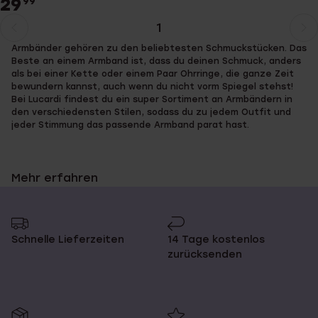
29
99
1
Aktuelle
Weiter
Armbänder gehören zu den beliebtesten Schmuckstücken. Das
Seite
zur
Beste an einem Armband ist, dass du deinen Schmuck, anders
Seite
als bei einer Kette oder einem Paar Ohrringe, die ganze Zeit
bewundern kannst, auch wenn du nicht vorm Spiegel stehst!
Bei Lucardi findest du ein super Sortiment an Armbändern in
den verschiedensten Stilen, sodass du zu jedem Outfit und
jeder Stimmung das passende Armband parat hast.
Mehr erfahren
Finde dein Lieblingsarmband in
unserem Onlineshop
Schnelle Lieferzeiten
14 Tage kostenlos
zurücksenden
Lucardi führt Armbänder für Herren, Damen und Kinder. Ob du
Leder, Edelstahl oder feines, klassisches Gold bevorzugst: Bei
uns wirst du fündig! Für Kinder haben wir Bettelarmbänder mit
süßen Anhängern in der Form von Schmetterlingen und Blumen,
für die Fashionistas stilvolle Bangle-Armbänder und für die