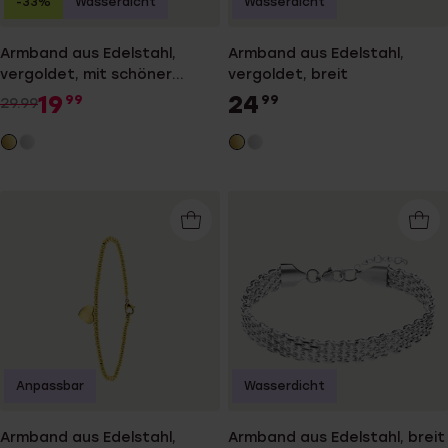
-33%
Wasserdicht
Wasserdicht
Armband aus Edelstahl,
Armband aus Edelstahl,
vergoldet, mit schöner
vergoldet, breit
Verarbeitung
19
24
99
99
29.99
Anpassbar
Wasserdicht
Armband aus Edelstahl,
Armband aus Edelstahl, breit