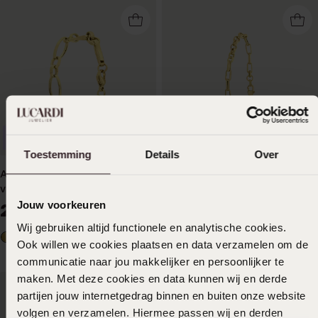
Nachhaltig
Nachhaltig
Toestemming
Details
Over
Armband, Edelstahl,
Armband, Edelstahl,
vergoldet (750 Gold),
vergoldet (750 Gold),
Modeste
Angeline
Jouw voorkeuren
29
29
99
99
Wij gebruiken altijd functionele en analytische cookies.
Ook willen we cookies plaatsen en data verzamelen om de
communicatie naar jou makkelijker en persoonlijker te
maken. Met deze cookies en data kunnen wij en derde
partijen jouw internetgedrag binnen en buiten onze website
volgen en verzamelen. Hiermee passen wij en derden