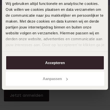
Wij gebruiken altijd functionele en analytische cookies.
Ook willen we cookies plaatsen en data verzamelen om
Direkt zu
de communicatie naar jou makkelijker en persoonlijker te
maken. Met deze cookies en data kunnen wij en derde
partijen jouw internetgedrag binnen en buiten onze
Über Lucardi
website volgen en verzamelen. Hiermee passen wij en
derden onze website, advertenties en communicatie aan
jouw interesses aan. Door op ‘accepteren’ te klikken ga je
Kundenservice
hiermee akkoord. Je kunt je voorkeuren altijd weer
aanpassen. Lees er meer over in ons
cookiebeleid
.
Accepteren
LUCARDI MITGLIED
Werde Mitglied und erhalte immer mindestens 10%
Aanpassen
Rabatt auf all deine Einkäufe
Jetzt anmelden