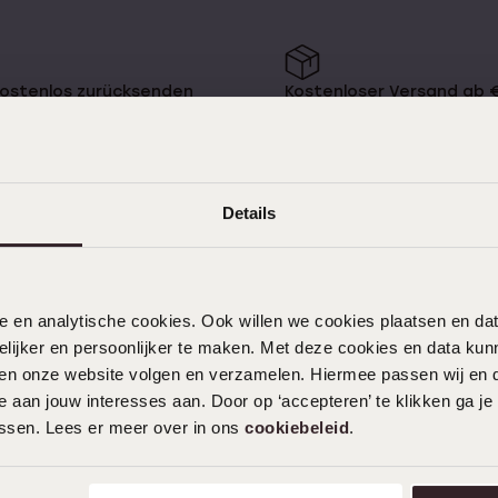
mehr
Ohrlöcher Piercen
Piercings
kostenlos zurücksenden
Kostenloser Versand ab 
Namensohrringe
e
Sale
Details
KUNDENSERVICE
nele en analytische cookies. Ook willen we cookies plaatsen en 
Häufig gestellte Fragen
ijker en persoonlijker te maken. Met deze cookies en data kunn
Kontakt
iten onze website volgen en verzamelen. Hiermee passen wij en 
 aan jouw interesses aan. Door op ‘accepteren’ te klikken ga je
Service
assen. Lees er meer over in ons
cookiebeleid
.
Aktionsbedingungen