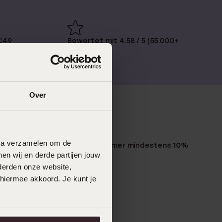
€49
Bewertet mit 4,58 / 5 (55.000+
reviews)
Over
LUCARDI MITGLIED
data verzamelen om de
Werde Mitglied und erhalte immer mindestens 10%
en wij en derde partijen jouw
Rabatt auf all deine Einkäufe
derden onze website,
 hiermee akkoord. Je kunt je
Jetzt anmelden