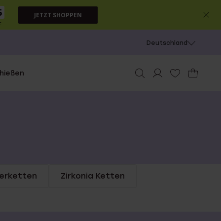
5
JETZT SHOPPEN
c
Deutschland
chießen
derketten
Zirkonia Ketten