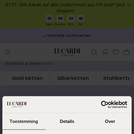
JETZT: 30% Rabatt auf allen Goldschmuck aus 375 Gold* Jetzt
shoppen!
00
08
33
46
Tagen
Stunden
Min
Sec
Schnelle Lieferzeiten
You
Schmuck & Uhren
Ketten
are
Gold Ketten
Silberketten
Stahlketten
here:
Schnelle Lieferzeiten
14 Tage kostenlos
zurücksenden
Toestemming
Details
Over