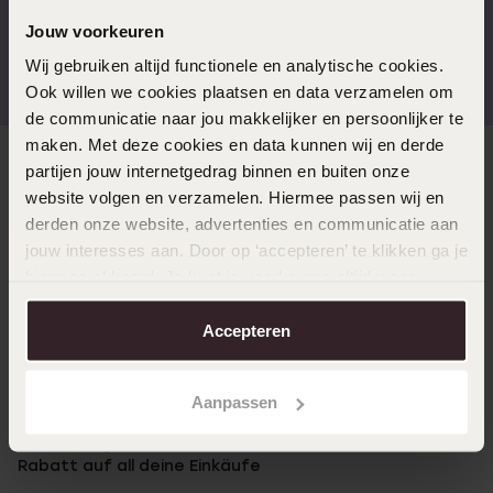
Jouw voorkeuren
Kostenloser Versand ab
Bewertet mit 4,58 / 5
Wij gebruiken altijd functionele en analytische cookies.
€49
(55.000+ reviews)
Ook willen we cookies plaatsen en data verzamelen om
de communicatie naar jou makkelijker en persoonlijker te
maken. Met deze cookies en data kunnen wij en derde
Direkt zu
partijen jouw internetgedrag binnen en buiten onze
website volgen en verzamelen. Hiermee passen wij en
derden onze website, advertenties en communicatie aan
Über Lucardi
jouw interesses aan. Door op ‘accepteren’ te klikken ga je
hiermee akkoord. Je kunt je voorkeuren altijd weer
aanpassen. Lees er meer over in ons
cookiebeleid
.
Kundenservice
Accepteren
LUCARDI MITGLIED
Aanpassen
Werde Mitglied und erhalte immer mindestens 10%
Rabatt auf all deine Einkäufe