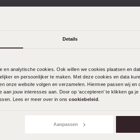
mehr
Ohrlöcher Piercen
Piercings
kostenlos zurücksenden
Kostenloser Versand ab 
Namensohrringe
e
Sale
Details
nele en analytische cookies. Ook willen we cookies plaatsen en 
ijker en persoonlijker te maken. Met deze cookies en data kunn
KUNDENSERVICE
iten onze website volgen en verzamelen. Hiermee passen wij en 
Häufig gestellte Fragen
 aan jouw interesses aan. Door op ‘accepteren’ te klikken ga je
assen. Lees er meer over in ons
cookiebeleid
.
Kontakt
Service
Aktionsbedingungen
Aanpassen