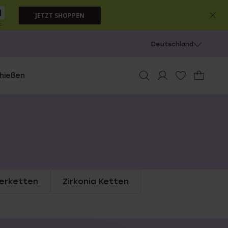
0
JETZT SHOPPEN
c
Deutschland
chießen
derketten
Zirkonia Ketten