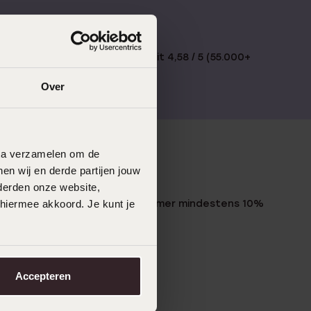
€49
Bewertet mit 4,58 / 5 (55.000+
reviews)
Over
data verzamelen om de
en wij en derde partijen jouw
LUCARDI MITGLIED
derden onze website,
Werde Mitglied und erhalte immer mindestens 10%
 hiermee akkoord. Je kunt je
Rabatt auf all deine Einkäufe
Jetzt anmelden
Accepteren