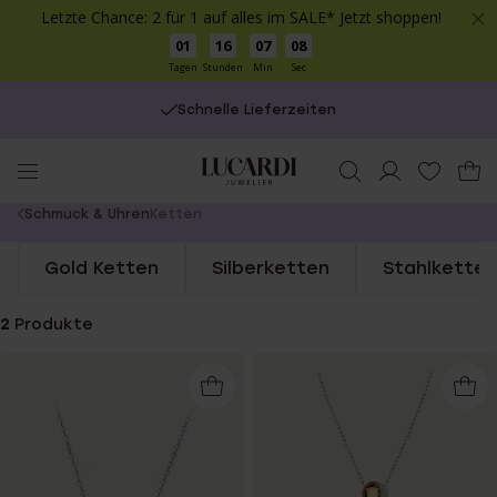
Letzte Chance: 2 für 1 auf alles im SALE* Jetzt shoppen!
01
16
07
08
Tagen
Stunden
Min
Sec
Schnelle Lieferzeiten
You
Schmuck & Uhren
Ketten
are
Gold Ketten
Silberketten
Stahlketten
here:
2
Produkte