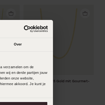
Over
data verzamelen om de
Nachhaltig
en wij en derde partijen jouw
derden onze website,
Halskette aus 375 Gold mit Gourmet-
 hiermee akkoord. Je kunt je
Gliedern
329
99