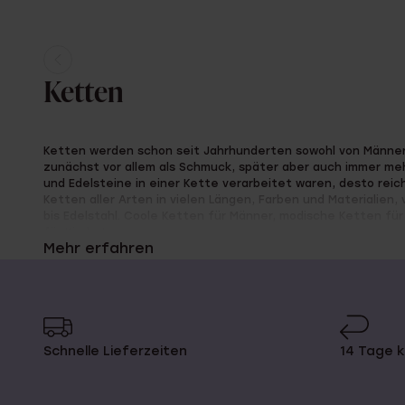
Aktuelle
Weiter
Ketten
Seite
zur
Seite
Ketten werden schon seit Jahrhunderten sowohl von Männer
zunächst vor allem als Schmuck, später aber auch immer meh
und Edelsteine in einer Kette verarbeitet waren, desto reich
Ketten aller Arten in vielen Längen, Farben und Materialien, 
bis Edelstahl. Coole Ketten für Männer, modische Ketten fü
für Kinder!
Mehr erfahren
Lass deine Kette personalisier
Schnelle Lieferzeiten
14 Tage 
Bei Lucardi kannst du auch eine personalisierte Kette anfert
Namenskette. Bevor du bestellst, kannst du angeben, welc