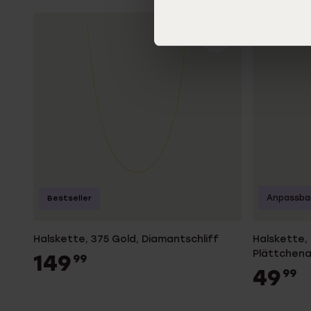
Anpassba
Bestseller
Halskette, 375 Gold, Diamantschliff
Halskette, 
Plättchen
149
99
49
99