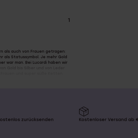
1
n als auch von Frauen getragen:
r als Statussymbol. Je mehr Gold
er war man. Bei Lucardi haben wir
von Gold bis Silber und von Leder
r Frauen und super süße Ketten
en
kostenlos zurücksenden
Kostenloser Versand ab 
igen lassen, zum Beispiel eine
hen Namen du auf der Kette