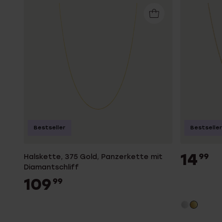
K3
Accessoires
Bestseller
Bestseller
14
99
Halskette, 375 Gold, Panzerkette mit
Diamantschliff
109
99