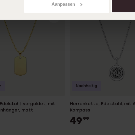
Aanpassen
r
Nachhaltig
Edelstahl, vergoldet, mit
Herrenkette, Edelstahl, mit 
anhänger, matt
Kompass
49
99