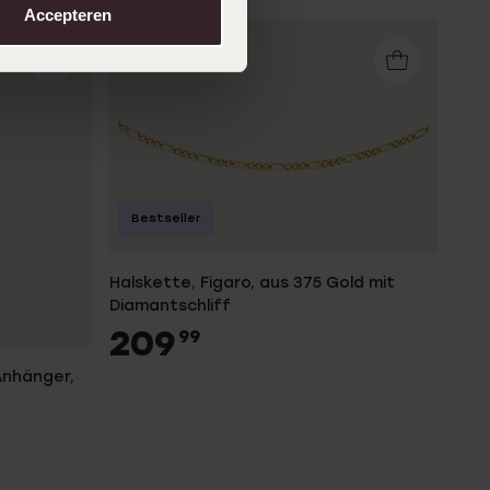
Accepteren
Bestseller
Halskette, Figaro, aus 375 Gold mit
Diamantschliff
209
99
Anhänger,