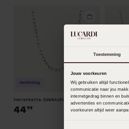
Toestemming
Jouw voorkeuren
Wij gebruiken altijd functio
Nachhaltig
Bestseller
communicatie naar jou makkel
internetgedrag binnen en bu
19
99
Herrenkette, Edelstahl, Kettenglieder
advertenties en communicatie
44
99
voorkeuren altijd weer aanp