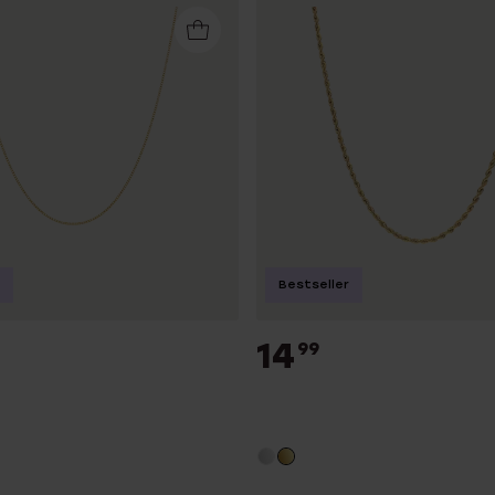
Bestseller
14
99