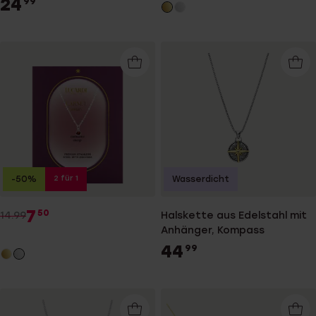
24
99
2 für 1
-50%
Wasserdicht
7
50
14.99
Halskette aus Edelstahl mit
Anhänger, Kompass
44
99