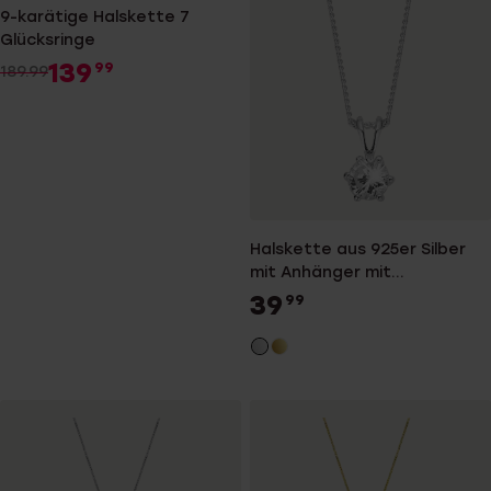
9-karätige Halskette 7
Glücksringe
139
99
189.99
Halskette aus 925er Silber
mit Anhänger mit
Zirkoniabesatz
39
99