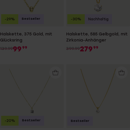
Bestseller
-29%
-30%
Nachhaltig
Halskette, 375 Gold, mit
Halskette, 585 Gelbgold, mit
Glücksring
Zirkonia-Anhänger
99
279
99
99
139.99
399.99
Bestseller
-20%
Bestseller