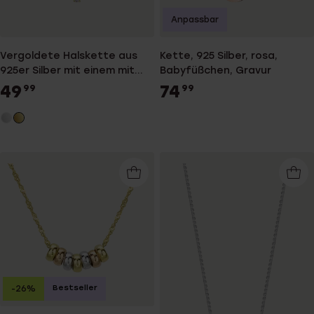
Anpassbar
Vergoldete Halskette aus
Kette, 925 Silber, rosa,
925er Silber mit einem mit
Babyfüßchen, Gravur
Zirkoniastein besetztem
49
74
99
99
runden Anhänger
Bestseller
-26%