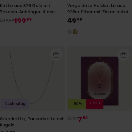
Kette aus 375 Gold mit
Vergoldete Halskette aus
Zirkonia-Anhänger, 4 mm
925er Silber mit Zirkoniastein
besetztem Anhänger
199
49
99
99
249.99
2 für 1
Nachhaltig
-50%
7
50
Silberkette, Panzerkette mit
14.99
Kugeln