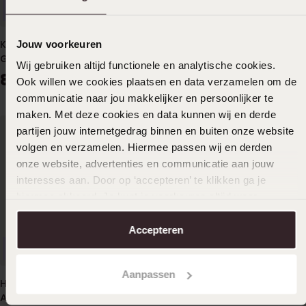
Anpassbar
Anpassbar
Jouw voorkeuren
Kette, 925 Silber, 2 Ringe,
Kette, 925 Silber, gold, 2
Gravur
Ringe, Gravur
Wij gebruiken altijd functionele en analytische cookies.
89
89
99
99
Ook willen we cookies plaatsen en data verzamelen om de
communicatie naar jou makkelijker en persoonlijker te
maken. Met deze cookies en data kunnen wij en derde
partijen jouw internetgedrag binnen en buiten onze website
volgen en verzamelen. Hiermee passen wij en derden
onze website, advertenties en communicatie aan jouw
interesses aan. Door op ‘accepteren’ te klikken ga je
hiermee akkoord. Je kunt je voorkeuren altijd weer
aanpassen. Lees er meer over in ons
cookiebeleid
.
Accepteren
Nachhaltig
Nachhaltig
Aanpassen
Herrenkette, Edelstahl, mit
9-karätige Kette, Anhänger
Anhänger, Kompass
mit Zirkonia