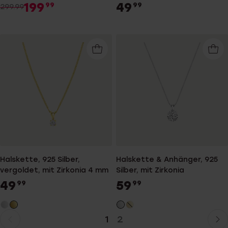
199
49
99
99
299.99
Halskette, 925 Silber,
Halskette & Anhänger, 925
vergoldet, mit Zirkonia 4 mm
Silber, mit Zirkonia
49
59
99
99
1
2
Aktuelle
Weiter