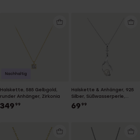
Nachhaltig
Halskette, 585 Gelbgold,
Halskette & Anhänger, 925
runder Anhänger, Zirkonia
Silber, Süßwasserperle,
Drehoptik
349
69
99
99