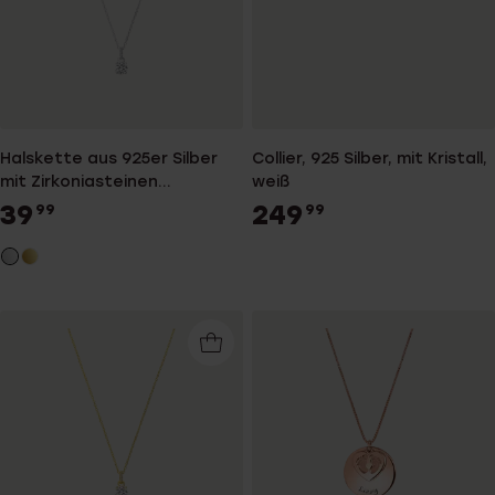
Halskette aus 925er Silber
Collier, 925 Silber, mit Kristall,
mit Zirkoniasteinen
weiß
besetztem runden Anhänger
39
249
99
99