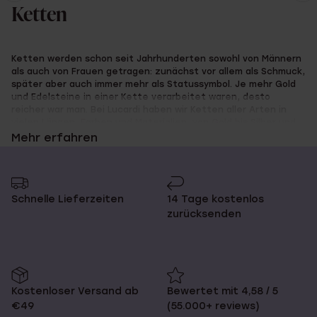
Seite
zur
Ketten
Seite
Ketten werden schon seit Jahrhunderten sowohl von Männern
als auch von Frauen getragen: zunächst vor allem als Schmuck,
später aber auch immer mehr als Statussymbol. Je mehr Gold
und Edelsteine in einer Kette verarbeitet waren, desto
reicher war man. Bei Lucardi haben wir Ketten aller Arten in
vielen Längen, Farben und Materialien, von Gold bis Silber und
von Leder bis Edelstahl. Coole Ketten für Männer, modische
Mehr erfahren
Ketten für Frauen und super süße Ketten für Kinder!
Schnelle Lieferzeiten
14 Tage kostenlos
Lass deine Kette personalisieren
zurücksenden
Bei Lucardi kannst du auch eine personalisierte Kette
anfertigen lassen, zum Beispiel eine Namenskette. Bevor du
bestellst, kannst du angeben, welchen Namen du auf der
Kostenloser Versand ab
Bewertet mit 4,58 / 5
Kette haben möchtest, und wir sorgen dafür, dass sie
€49
(55.000+ reviews)
personalisiert und wohlbehalten bei dir ankommt. Eine weitere