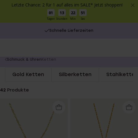
Letzte Chance: 2 für 1 auf alles im SALE* Jetzt shoppen!
01
13
22
50
Tagen
Stunden
Min
Sec
Schnelle Lieferzeiten
You
Schmuck & Uhren
Ketten
are
Gold Ketten
Silberketten
Stahlketten
here:
42
Produkte