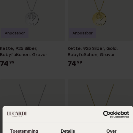
Anpassbar
Anpassbar
Kette, 925 Silber,
Kette, 925 Silber, Gold,
Babyfüßchen, Gravur
Babyfüßchen, Gravur
74
74
99
99
Toestemming
Details
Over