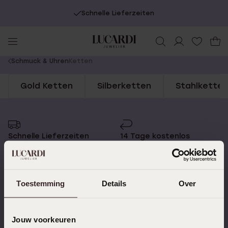
Schnelle Lieferzeiten
You
Schmuck & Uhren
Ketten
are
Gold Ketten
Silberketten
Stahlketten
here:
Schnelle Lieferzeiten
14 Tage kostenlos
zurücksenden
Toestemming
Details
Over
Kostenloser Versand ab
Bewertet mit 4,58 / 5
€49
(55.000+ reviews)
Jouw voorkeuren