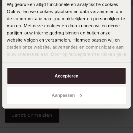
Wij gebruiken altijd functionele en analytische cookies.
Ook willen we cookies plaatsen en data verzamelen om
Direkt zu
de communicatie naar jou makkelijker en persoonlijker te
maken. Met deze cookies en data kunnen wij en derde
partijen jouw internetgedrag binnen en buiten onze
Über Lucardi
website volgen en verzamelen. Hiermee passen wij en
derden onze website, advertenties en communicatie aan
jouw interesses aan. Door op ‘accepteren’ te klikken ga je
Kundenservice
hiermee akkoord. Je kunt je voorkeuren altijd weer
aanpassen. Lees er meer over in ons
cookiebeleid
.
Accepteren
LUCARDI MITGLIED
Werde Mitglied und erhalte immer mindestens 10%
Aanpassen
Rabatt auf all deine Einkäufe
Jetzt anmelden