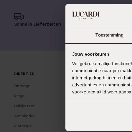
Personalisierter Schmuck
Edelstein
Fußkettchen
Disney
Schnelle Lieferzeiten
14 Tage 
K3
Accessoires
Toestemming
Jouw voorkeuren
Wij gebruiken altijd functio
communicatie naar jou makkel
DIREKT ZU
ÜBER LUCARDI
internetgedrag binnen en bu
advertenties en communicatie
Ohrringe
Über uns
voorkeuren altijd weer aanp
Ringe
Unsere Filialen
Halsketten
Lucardi Mitglied
Armbänder
Blog
Piercings