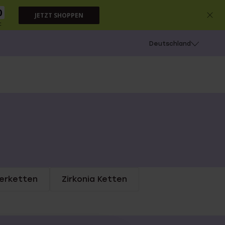
0
JETZT SHOPPEN
c
chießen
Deutschland
derketten
Zirkonia Ketten