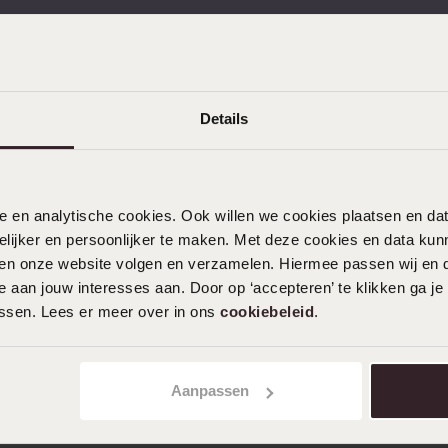
e
Sale
kostenlos zurücksenden
Kostenloser Versand ab 
Details
nele en analytische cookies. Ook willen we cookies plaatsen en 
ijker en persoonlijker te maken. Met deze cookies en data kunn
KUNDENSERVICE
iten onze website volgen en verzamelen. Hiermee passen wij en 
 aan jouw interesses aan. Door op ‘accepteren’ te klikken ga je
Häufig gestellte Fragen
assen. Lees er meer over in ons
cookiebeleid
.
Kontakt
Service
Aanpassen
Aktionsbedingungen