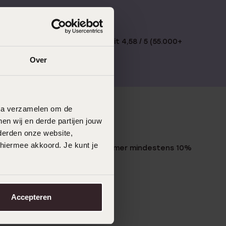
€49
Bewertet mit 4,58 / 5 (55.000+
reviews)
Over
data verzamelen om de
en wij en derde partijen jouw
LUCARDI MITGLIED
derden onze website,
 hiermee akkoord. Je kunt je
Werde Mitglied und erhalte immer mindestens 10%
Rabatt auf all deine Einkäufe
Jetzt anmelden
Accepteren