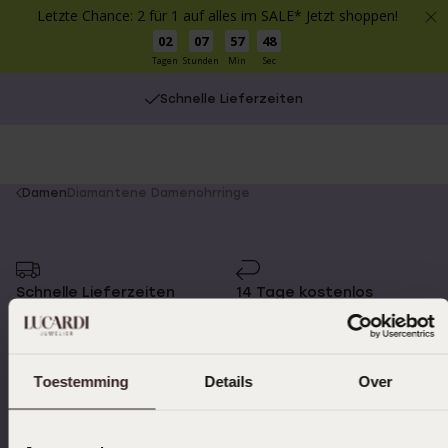
Letzte Chance: 2 für 1 auf alles im SALE* Jetzt shoppen!
02
07
57
48
Tagen
Stunden
Min
Sec
Schnelle Lieferzeiten
You
Damen
Diamantene Damenohrringe
are
here:
Schnelle Lieferzeiten
14 Tage kostenlos
zurücksenden
Toestemming
Details
Over
Kostenloser Versand ab
Bewertet mit 4,58 / 5
€49
(55.000+ reviews)