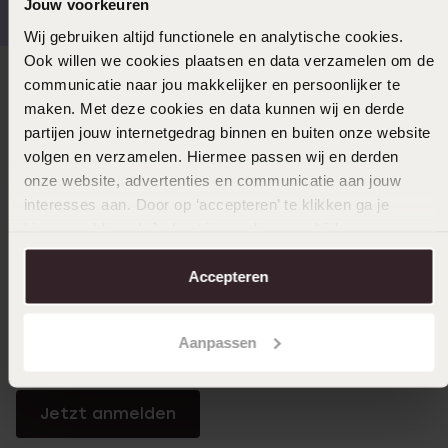
Jouw voorkeuren
Wij gebruiken altijd functionele en analytische cookies.
Ook willen we cookies plaatsen en data verzamelen om de
communicatie naar jou makkelijker en persoonlijker te
Direkt zu
maken. Met deze cookies en data kunnen wij en derde
partijen jouw internetgedrag binnen en buiten onze website
Über Lucardi
volgen en verzamelen. Hiermee passen wij en derden
onze website, advertenties en communicatie aan jouw
interesses aan. Door op ‘accepteren’ te klikken ga je
Kundenservice
hiermee akkoord. Je kunt je voorkeuren altijd weer
aanpassen. Lees er meer over in ons
cookiebeleid
.
Accepteren
LUCARDI MITGLIED
Werde Mitglied und erhalte immer mindestens 10%
Aanpassen
Rabatt auf all deine Einkäufe
Jetzt anmelden