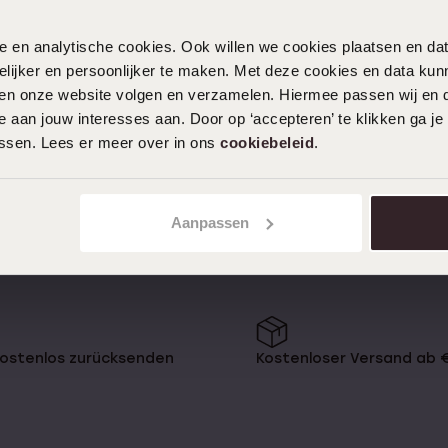
1
nele en analytische cookies. Ook willen we cookies plaatsen en 
e Frauen von Diamanten fasziniert
ijker en persoonlijker te maken. Met deze cookies en data kunn
 Diamanten zum Must-have in
iten onze website volgen en verzamelen. Hiermee passen wij en 
iamond Collection, in der du auch
u bieten haben? Dann lies schnell
 aan jouw interesses aan. Door op ‘accepteren’ te klikken ga je
assen. Lees er meer over in ons
cookiebeleid
.
ection sind ein
Aanpassen
Gold gefertigt, es gibt sie aber
gold und Gelbgold wählen. Alle
kostenlos zurücksenden
Kostenloser Versand ab 
illantschliff. Das verleiht deinem
 Diamant-Ohrringe wird dich
hen.