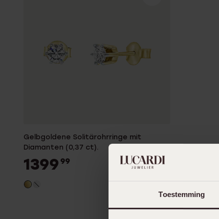
Personalisierter Schmuck
Edelstein
Fußkettchen
Disney
K3
Accessoires
Gelbgoldene Solitärohrringe mit
Diamanten (0,37 ct).
1399
99
Toestemming