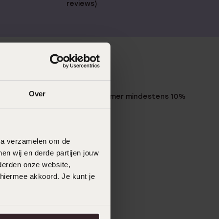
reviews)
LUCARDI MITGLIED
Over
Werde Mitglied und erhalte immer mindestens 10%
Rabatt auf all deine Einkäufe
Jetzt anmelden
data verzamelen om de
en wij en derde partijen jouw
derden onze website,
 hiermee akkoord. Je kunt je