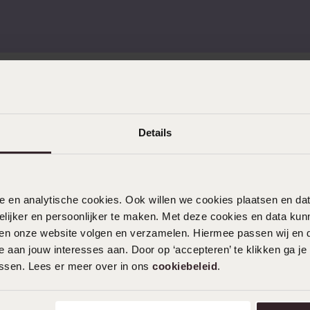
mehr
Ohrlöcher Piercen
Piercings
Namensohrringe
e
Sale
KUNDENSERVICE
Details
Häufig gestellte Fragen
Kontakt
Service
nele en analytische cookies. Ook willen we cookies plaatsen en 
Aktionsbedingungen
ijker en persoonlijker te maken. Met deze cookies en data kunn
iten onze website volgen en verzamelen. Hiermee passen wij en 
 aan jouw interesses aan. Door op ‘accepteren’ te klikken ga je
assen. Lees er meer over in ons
cookiebeleid
.