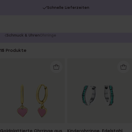
Schnelle Lieferzeiten
You
Schmuck & Uhren
Ohrringe
are
here:
15
Produkte
Goldplattierte Ohrringe aus
Kinderohrringe, Edelstahl,