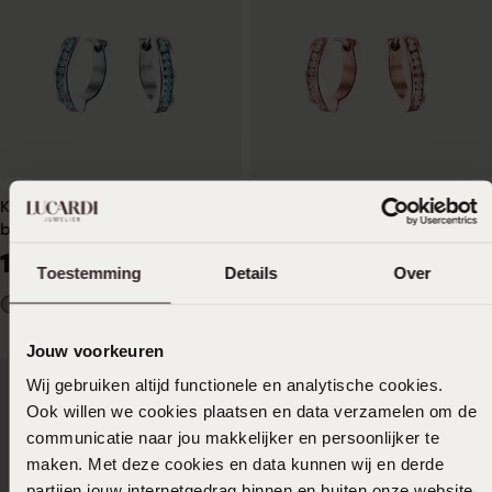
Kinderohrringe, Edelstahl,
Kinderohrringe, Edelstahl,
blauer Zirkon-Kristall
rotvergoldet, Kristall in Light
Peach
19
19
99
99
Toestemming
Details
Over
Jouw voorkeuren
Wij gebruiken altijd functionele en analytische cookies.
Ook willen we cookies plaatsen en data verzamelen om de
communicatie naar jou makkelijker en persoonlijker te
maken. Met deze cookies en data kunnen wij en derde
partijen jouw internetgedrag binnen en buiten onze website