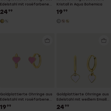
Edelstahl mit roséfarbenem
Kristall in Aqua Bohemica
Emaille-Herz
24
19
99
99
Goldplattierte Ohrringe aus
Goldplattierte Ohrringe aus
Edelstahl mit roséfarbenem
Edelstahl mit weißem Emaille-
Emaille-Herz
Herz
19
24
99
99