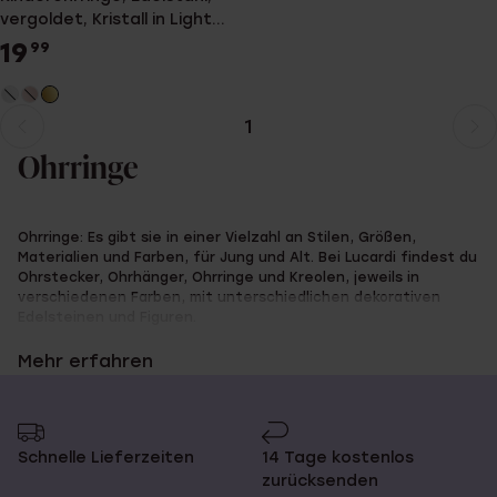
vergoldet, Kristall in Light
Colorado
19
99
1
Aktuelle
Weiter
Seite
zur
Ohrringe
Seite
Ohrringe: Es gibt sie in einer Vielzahl an Stilen, Größen,
Materialien und Farben, für Jung und Alt. Bei Lucardi findest du
Ohrstecker, Ohrhänger, Ohrringe und Kreolen, jeweils in
verschiedenen Farben, mit unterschiedlichen dekorativen
Edelsteinen und Figuren.
Mehr erfahren
Viele denken bei Ohrringen an filigrane Schmuckstücke für
Frauen, und tatsächlich findet die Damenwelt bei Lucardi eine
ganze Palette an Glitzer und Glamour. Aber auch die Herren
kommen auf ihre Kosten, etwa mit Ohrringen aus Edelstahl. Mit
den schnörkellosen Designs verleihst du deinem Look einen
Schnelle Lieferzeiten
14 Tage kostenlos
coolen Touch.
zurücksenden