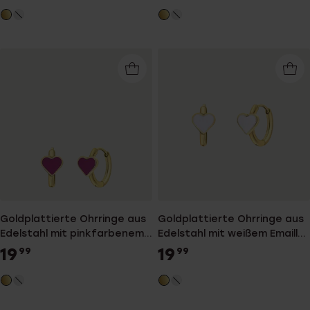
Goldplattierte Ohrringe aus
Goldplattierte Ohrringe aus
Edelstahl mit pinkfarbenem
Edelstahl mit weißem Emaille-
Emaille-Herz
Herz
19
19
99
99