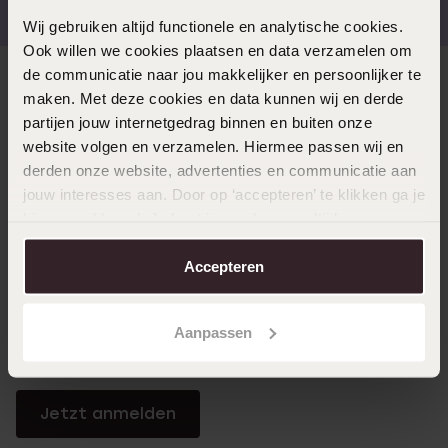
Wij gebruiken altijd functionele en analytische cookies.
Ook willen we cookies plaatsen en data verzamelen om
de communicatie naar jou makkelijker en persoonlijker te
Direkt zu
maken. Met deze cookies en data kunnen wij en derde
partijen jouw internetgedrag binnen en buiten onze
website volgen en verzamelen. Hiermee passen wij en
Über Lucardi
derden onze website, advertenties en communicatie aan
jouw interesses aan. Door op ‘accepteren’ te klikken ga je
hiermee akkoord. Je kunt je voorkeuren altijd weer
Kundenservice
aanpassen. Lees er meer over in ons
cookiebeleid
.
Accepteren
LUCARDI MITGLIED
Aanpassen
Werde Mitglied und erhalte immer mindestens 10%
Rabatt auf all deine Einkäufe
Jetzt anmelden