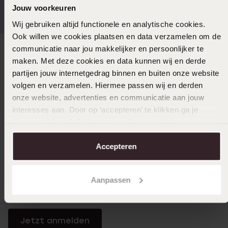
Jouw voorkeuren
€49
(55.000+ reviews)
Wij gebruiken altijd functionele en analytische cookies.
Ook willen we cookies plaatsen en data verzamelen om de
communicatie naar jou makkelijker en persoonlijker te
Direkt zu
maken. Met deze cookies en data kunnen wij en derde
partijen jouw internetgedrag binnen en buiten onze website
volgen en verzamelen. Hiermee passen wij en derden
Über Lucardi
onze website, advertenties en communicatie aan jouw
interesses aan. Door op ‘accepteren’ te klikken ga je
hiermee akkoord. Je kunt je voorkeuren altijd weer
Kundenservice
aanpassen. Lees er meer over in ons
cookiebeleid
.
Accepteren
LUCARDI MITGLIED
Aanpassen
Werde Mitglied und erhalte immer mindestens 10%
Rabatt auf all deine Einkäufe
Jetzt anmelden