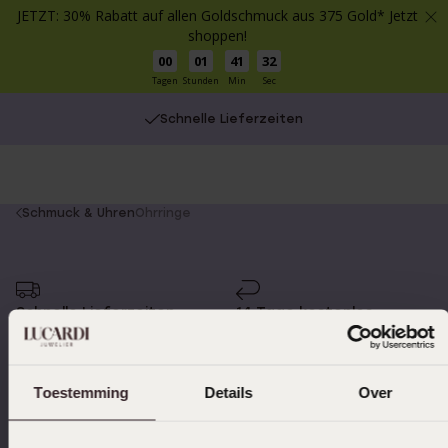
JETZT: 30% Rabatt auf allen Goldschmuck aus 375 Gold* Jetzt
shoppen!
00
01
41
32
Tagen
Stunden
Min
Sec
Schnelle Lieferzeiten
You
Schmuck & Uhren
Ohrringe
are
here:
Schnelle Lieferzeiten
14 Tage kostenlos
zurücksenden
Toestemming
Details
Over
Kostenloser Versand ab
Bewertet mit 4,58 / 5