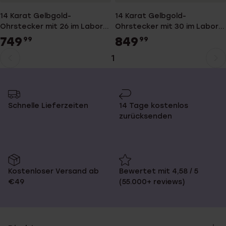
14 Karat Gelbgold-
14 Karat Gelbgold-
Ohrstecker mit 26 im Labor
Ohrstecker mit 30 im Labor
gezüchteten Diamanten,
gezüchteten Diamanten für
749
849
99
99
0,50 ct, für Damen
Damen
1
Aktuelle
Weiter
Seite
zur
Seite
Schnelle Lieferzeiten
14 Tage kostenlos
zurücksenden
Kostenloser Versand ab
Bewertet mit 4,58 / 5
€49
(55.000+ reviews)