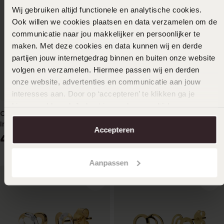
Wij gebruiken altijd functionele en analytische cookies.
Ook willen we cookies plaatsen en data verzamelen om de
communicatie naar jou makkelijker en persoonlijker te
maken. Met deze cookies en data kunnen wij en derde
partijen jouw internetgedrag binnen en buiten onze website
volgen en verzamelen. Hiermee passen wij en derden
onze website, advertenties en communicatie aan jouw
interesses aan. Door op ‘accepteren’ te klikken ga je
hiermee akkoord. Je kunt je voorkeuren altijd weer
Ohrringe, 585 Gelbgold,
Ohrringe, 585 Gelbgold, mit
aanpassen. Lees er meer over in ons
cookiebeleid
.
Infinity mit 8 Diamanten
Diamant 0,03 kt
Accepteren
479
499
99
99
Aanpassen