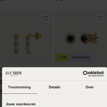
-26%
Nachhaltig
Ohrringe, 585 Gelbgold, mit
Ohrringe, 585 Gelbgold,
Diamant 0,02 kt
Saphir und 24 Diamanten
349
479
99
99
649.99
Toestemming
Details
Over
Jouw voorkeuren