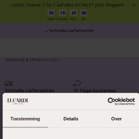
Letzte Chance: 2 für 1 auf alles im SALE* Jetzt shoppen!
02
19
23
36
Tagen
Stunden
Min
Sec
Schnelle Lieferzeiten
You
Schmuck & Uhren
Ohrringe
are
here:
Schnelle Lieferzeiten
14 Tage kostenlos
zurücksenden
Toestemming
Details
Over
Kostenloser Versand ab
Bewertet mit 4,58 / 5
€49
(55.000+ reviews)