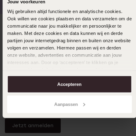
Jouw voorkeuren
Wij gebruiken altijd functionele en analytische cookies.
Ook willen we cookies plaatsen en data verzamelen om de
communicatie naar jou makkelijker en persoonlijker te
Direkt zu
maken. Met deze cookies en data kunnen wij en derde
partijen jouw internetgedrag binnen en buiten onze website
Über Lucardi
volgen en verzamelen. Hiermee passen wij en derden
onze website, advertenties en communicatie aan jouw
interesses aan. Door op ‘accepteren’ te klikken ga je
Kundenservice
hiermee akkoord. Je kunt je voorkeuren altijd weer
aanpassen. Lees er meer over in ons
cookiebeleid
.
Accepteren
LUCARDI MITGLIED
Werde Mitglied und erhalte immer mindestens 10%
Aanpassen
Rabatt auf all deine Einkäufe
Jetzt anmelden