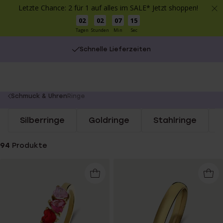
Letzte Chance: 2 für 1 auf alles im SALE* Jetzt shoppen!
02
02
07
14
Tagen
Stunden
Min
Sec
Kostenlose Lieferung ab €49
Schnelle Lieferzeiten
You
Schmuck & Uhren
Ringe
are
Silberringe
Goldringe
Stahlringe
here:
94
Produkte