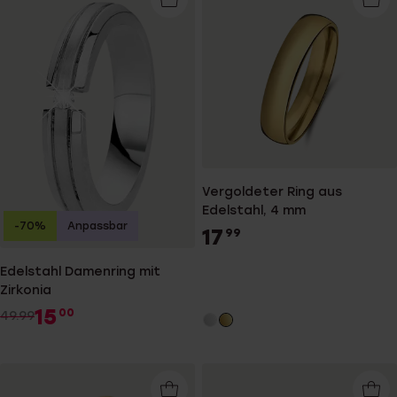
Vergoldeter Ring aus
Edelstahl, 4 mm
-70%
Anpassbar
17
99
Edelstahl Damenring mit
Zirkonia
15
00
49.99