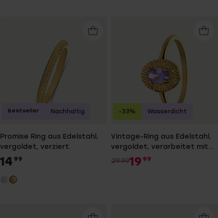
Bestseller
Nachhaltig
-33%
Wasserdicht
Promise Ring aus Edelstahl,
Vintage-Ring aus Edelstahl,
vergoldet, verziert
vergoldet, verarbeitet mit
lila Zirkonia
14
19
99
99
29.99