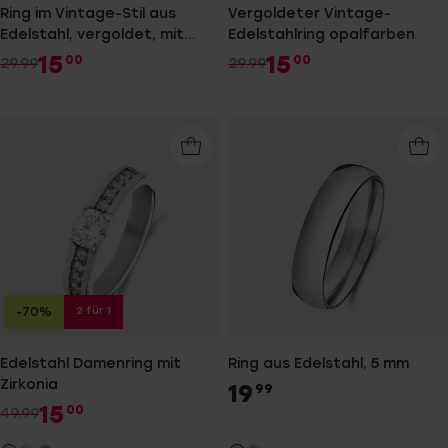
Ring im Vintage-Stil aus
Vergoldeter Vintage-
Edelstahl, vergoldet, mit
Edelstahlring opalfarben
fuchsiafarbenem Zirkonia
15
15
00
00
29.99
29.99
2 für 1
-70%
Edelstahl Damenring mit
Ring aus Edelstahl, 5 mm
Zirkonia
19
99
15
00
49.99