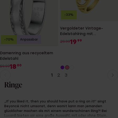
-33%
Vergoldeter Vintage-
Edelstahlring mit
rosafarbenem Stein in
-70%
Anpassbar
19
99
29.99
Herzform
Damenring aus recyceltem
Edelstahl
18
00
59.99
1
2
3
Aktuelle
Weiter
Seite
zur
Ringe
Seite
„If you liked it, then you should have put a ring on it!“ singt
Beyoncé nicht umsonst, denn womit kann man jemanden
glücklicher machen als mit einem wunderschönen Ring?! Bei
Lucardi bieten wir eine große Auswahl, mit oder ohne Stein,