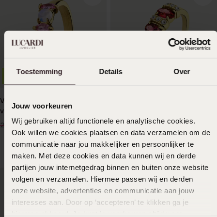
Toestemming
Details
Over
-33%
Wasserdicht
-33%
Vintage-Ring aus Edelstahl,
Vergoldeter Vintage-
Jouw voorkeuren
vergoldet, mit Opal und rosa
Edelstahlring mit roten und
Wij gebruiken altijd functionele en analytische cookies.
Zirkonia
weißen Zirkoniasteinen
19
19
99
99
29.99
29.99
Ook willen we cookies plaatsen en data verzamelen om de
communicatie naar jou makkelijker en persoonlijker te
maken. Met deze cookies en data kunnen wij en derde
partijen jouw internetgedrag binnen en buiten onze website
volgen en verzamelen. Hiermee passen wij en derden
onze website, advertenties en communicatie aan jouw
interesses aan. Door op ‘accepteren’ te klikken ga je
hiermee akkoord. Je kunt je voorkeuren altijd weer