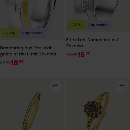
-70%
Anpassbar
-70%
Anpassbar
Edelstahl Damenring mit
Zirkonia
Damenring aus Edelstahl,
15
00
goldplattiert, mit Zirkonia
49.99
18
00
59.99