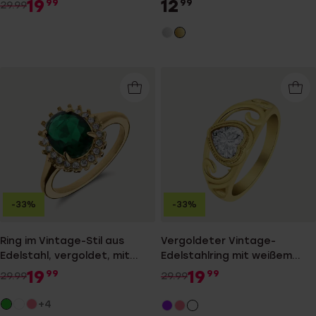
19
12
99
99
29.99
-33%
-33%
Ring im Vintage-Stil aus
Vergoldeter Vintage-
Edelstahl, vergoldet, mit
Edelstahlring mit weißem
grünem Zirkonia
Stein in Herzform
19
19
99
99
29.99
29.99
+4