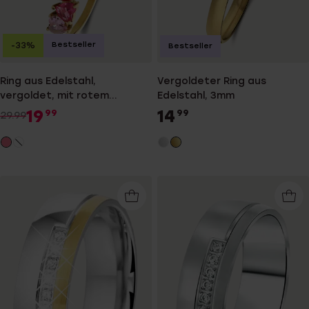
Bestseller
-33%
Bestseller
Ring aus Edelstahl,
Vergoldeter Ring aus
vergoldet, mit rotem
Edelstahl, 3mm
Zirkonia, Herz
19
14
99
99
29.99