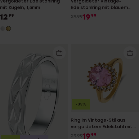
Vergoldeter Edelstahlring
Vergoldeter Vintage-
mit Kugeln, 1,5mm
Edelstahlring mit blauem
Zirkonia
12
19
99
99
29.99
-33%
Ring im Vintage-Stil aus
vergoldetem Edelstahl mit
rosa Zirkonia
19
99
29.99