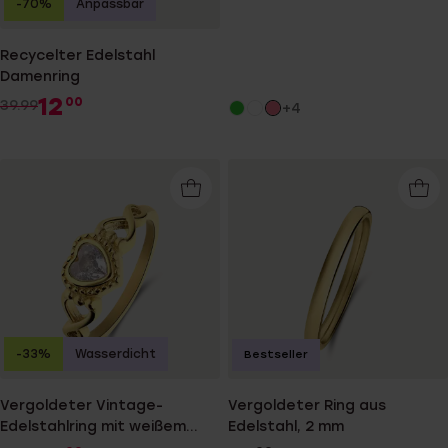
-70%
Anpassbar
Recycelter Edelstahl
Damenring
12
00
39.99
+4
-33%
Wasserdicht
Bestseller
Vergoldeter Vintage-
Vergoldeter Ring aus
Edelstahlring mit weißem
Edelstahl, 2 mm
Stein in Herzform