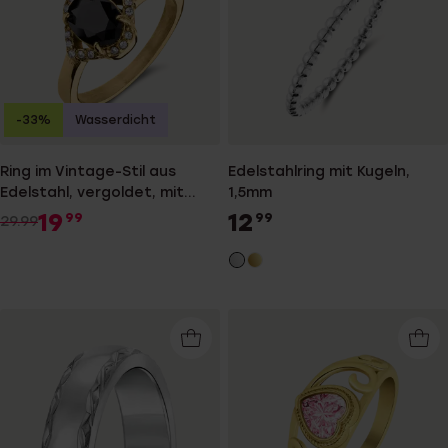
-33%
Wasserdicht
Ring im Vintage-Stil aus
Edelstahlring mit Kugeln,
Edelstahl, vergoldet, mit
1,5mm
schwarzem Zirkonia
19
12
99
99
29.99