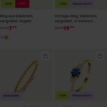
2 für 1
-50%
-33%
Wasserdicht
Ring aus Edelstahl,
Vintage-Ring, Edelstahl,
vergoldet, Kugeln
vergoldet, in Schwarz
bearbeitet
7
19
50
99
14.99
29.99
-33%
Wasserdicht
Bestseller