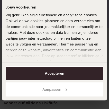
Jouw voorkeuren
Kostenloser Versand ab
Bewertet mit 4,58 / 5
Wij gebruiken altijd functionele en analytische cookies.
€49
(55.000+ reviews)
Ook willen we cookies plaatsen en data verzamelen om
de communicatie naar jou makkelijker en persoonlijker te
maken. Met deze cookies en data kunnen wij en derde
Direkt zu
partijen jouw internetgedrag binnen en buiten onze
website volgen en verzamelen. Hiermee passen wij en
derden onze website, advertenties en communicatie aan
Über Lucardi
jouw interesses aan. Door op ‘accepteren’ te klikken ga je
hiermee akkoord. Je kunt je voorkeuren altijd weer
aanpassen. Lees er meer over in ons
cookiebeleid
.
Kundenservice
Accepteren
LUCARDI MITGLIED
Aanpassen
Werde Mitglied und erhalte immer mindestens 10%
Rabatt auf all deine Einkäufe