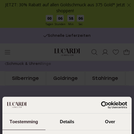
JETZT: 30% Rabatt auf allen Goldschmuck aus 375 Gold* Jetzt
shoppen!
00
06
58
06
Tagen
Stunden
Min
Sec
Schnelle Lieferzeiten
You
Schmuck & Uhren
Ringe
are
Silberringe
Goldringe
Stahlringe
here:
Schnelle Lieferzeiten
14 Tage kostenlos
zurücksenden
Toestemming
Details
Over