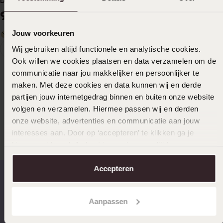
Diamant (0.20 ct).
999
99
Jouw voorkeuren
1
Wij gebruiken altijd functionele en analytische cookies.
Aktuelle
Weiter
Ook willen we cookies plaatsen en data verzamelen om de
Diamanten – wer kann da schon widerstehen? Wir bei Lucardi
Seite
zur
communicatie naar jou makkelijker en persoonlijker te
lieben Diamantschmuck jedenfalls! Deshalb haben wir ihm eine
Seite
eigene Kollektion gewidmet: die Diamond Collection. Und dazu
maken. Met deze cookies en data kunnen wij en derde
gehören auch wunderschöne Diamantringe. Jede Frau möchte
partijen jouw internetgedrag binnen en buiten onze website
natürlich, dass ihr Diamantring so richtig funkelt. Entscheidend
volgen en verzamelen. Hiermee passen wij en derden
dafür ist der Schliff. Deshalb haben alle Ringe unserer Diamond
Collection für Damen einen Diamanten mit Brillantschliff.
onze website, advertenties en communicatie aan jouw
interesses aan. Door op ‘accepteren’ te klikken ga je
hiermee akkoord. Je kunt je voorkeuren altijd weer
Mehr erfahren
aanpassen. Lees er meer over in ons
cookiebeleid
.
Diamond Solitair Damenringe sind
Accepteren
shiny
Schnelle Lieferzeiten
14 Tage kostenlos
Aanpassen
zurücksenden
Die Ringe der Diamond Collection für Damen gibt es in vielen
Stilen: Ringe mit mehreren Diamanten gehören genauso dazu