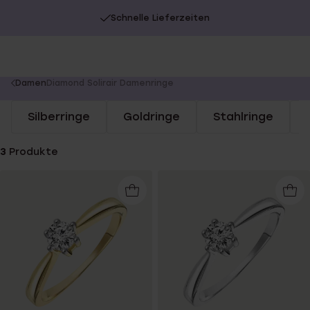
Schnelle Lieferzeiten
You
Damen
Diamond Solirair Damenringe
are
Silberringe
Goldringe
Stahlringe
here:
3
Produkte