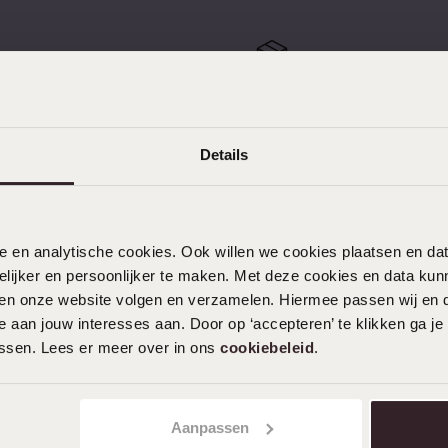
e
Sale
kostenlos zurücksenden
Kostenloser Versand ab 
Details
nele en analytische cookies. Ook willen we cookies plaatsen en 
KUNDENSERVICE
ijker en persoonlijker te maken. Met deze cookies en data kunn
Häufig gestellte Fragen
iten onze website volgen en verzamelen. Hiermee passen wij en 
 aan jouw interesses aan. Door op ‘accepteren’ te klikken ga je
Kontakt
assen. Lees er meer over in ons
cookiebeleid
.
Service
Aktionsbedingungen
Aanpassen