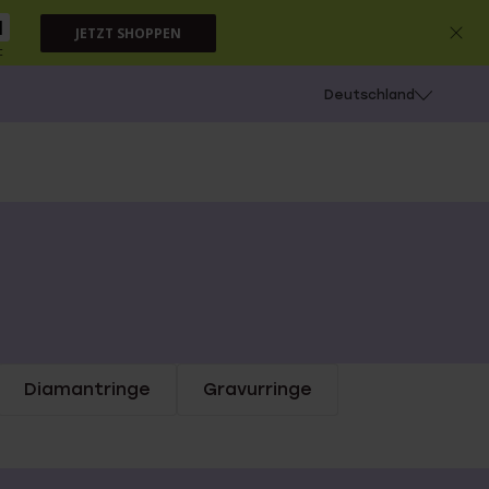
1
JETZT SHOPPEN
c
chießen
Deutschland
Diamantringe
Gravurringe