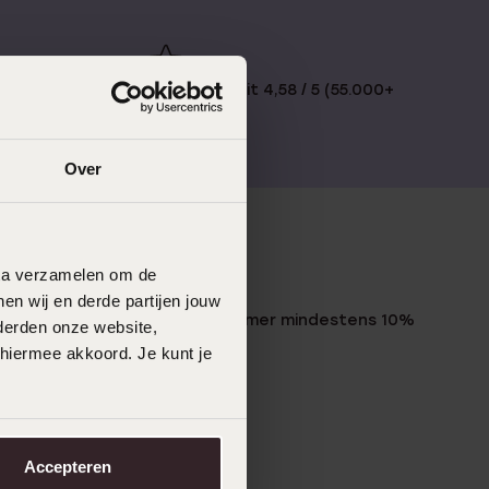
€49
Bewertet mit 4,58 / 5 (55.000+
reviews)
Over
data verzamelen om de
LUCARDI MITGLIED
en wij en derde partijen jouw
Werde Mitglied und erhalte immer mindestens 10%
derden onze website,
Rabatt auf all deine Einkäufe
 hiermee akkoord. Je kunt je
Jetzt anmelden
Accepteren