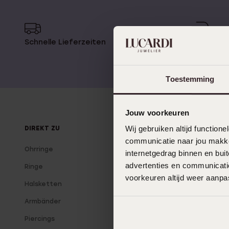
Personalisierter Schmuck
Edelstein
Fußkettchen
Disney
Schnelle Lieferzeiten
14 Tage 
K3
Accessoires
Toestemming
Jouw voorkeuren
Wij gebruiken altijd functio
DIREKT ZU
ÜBER LUCARDI
communicatie naar jou makkel
Ohrringe
Über uns
internetgedrag binnen en bu
advertenties en communicatie
Ringe
Unsere Filialen
voorkeuren altijd weer aanp
Halsketten
Lucardi Mitglied
Armbänder
Blog
Piercings