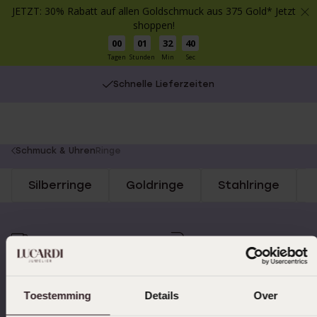
JETZT: 30% Rabatt auf allen Goldschmuck aus 375 Gold* Jetzt
shoppen!
00
01
32
40
Tagen
Stunden
Min
Sec
Schnelle Lieferzeiten
You
Schmuck & Uhren
Ringe
are
Silberringe
Goldringe
Stahlringe
here:
Schnelle Lieferzeiten
14 Tage kostenlos
zurücksenden
Toestemming
Details
Over