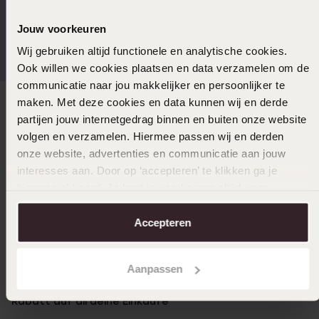
Jouw voorkeuren
Kostenloser Versand ab
Bewertet mit 4,58 / 5
€49
(55.000+ reviews)
Wij gebruiken altijd functionele en analytische cookies.
Ook willen we cookies plaatsen en data verzamelen om de
communicatie naar jou makkelijker en persoonlijker te
maken. Met deze cookies en data kunnen wij en derde
Direkt zu
partijen jouw internetgedrag binnen en buiten onze website
volgen en verzamelen. Hiermee passen wij en derden
onze website, advertenties en communicatie aan jouw
Über Lucardi
interesses aan. Door op ‘accepteren’ te klikken ga je
hiermee akkoord. Je kunt je voorkeuren altijd weer
aanpassen. Lees er meer over in ons
cookiebeleid
.
Kundenservice
Accepteren
LUCARDI MITGLIED
Aanpassen
Werde Mitglied und erhalte immer mindestens 10%
Rabatt auf all deine Einkäufe