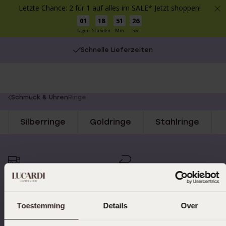
Letzte Chance: 2 für 1 auf alles im SALE* Jetzt shoppen!
01
18
51
26
Tagen
Stunden
Min
Sec
Schnelle Lieferzeiten
You
Schmuck & Uhren
Ringe
are
Silberringe
Goldringe
Stahlringe
here:
Schnelle Lieferzeiten
14 Tage kostenlos
zurücksenden
Toestemming
Details
Over