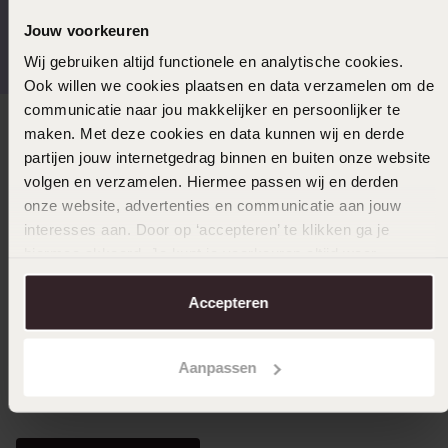
Kostenloser Versand ab
Bewertet mit 4,58 / 5
Jouw voorkeuren
€49
(55.000+ reviews)
Wij gebruiken altijd functionele en analytische cookies.
Ook willen we cookies plaatsen en data verzamelen om de
communicatie naar jou makkelijker en persoonlijker te
maken. Met deze cookies en data kunnen wij en derde
Direkt zu
partijen jouw internetgedrag binnen en buiten onze website
volgen en verzamelen. Hiermee passen wij en derden
Über Lucardi
onze website, advertenties en communicatie aan jouw
interesses aan. Door op ‘accepteren’ te klikken ga je
hiermee akkoord. Je kunt je voorkeuren altijd weer
Kundenservice
aanpassen. Lees er meer over in ons
cookiebeleid
.
Accepteren
LUCARDI MITGLIED
Aanpassen
Werde Mitglied und erhalte immer mindestens 10%
Rabatt auf all deine Einkäufe