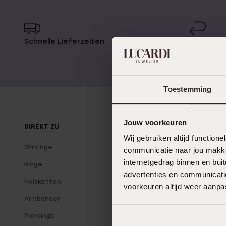
Personalisierter Schmuck
Edelstein
Fußkettchen
Disney
Schnelle Lieferzeiten
14 Tage 
K3
Accessoires
Toestemming
Jouw voorkeuren
DIREKT ZU
ÜBER LUCARDI
Wij gebruiken altijd functio
Ohrringe
Über uns
communicatie naar jou makkel
internetgedrag binnen en bu
Ringe
Unsere Filialen
advertenties en communicatie
Halsketten
Lucardi Mitglied
voorkeuren altijd weer aanp
Armbänder
Blog
Piercings