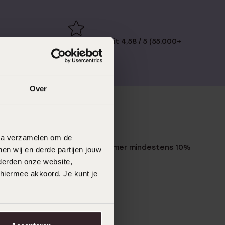
€49
Bewertet mit 4,58 / 5 (55.000+
reviews)
Over
LUCARDI MITGLIED
data verzamelen om de
Werde Mitglied und erhalte immer mindestens 10%
en wij en derde partijen jouw
Rabatt auf all deine Einkäufe
derden onze website,
 hiermee akkoord. Je kunt je
Jetzt anmelden