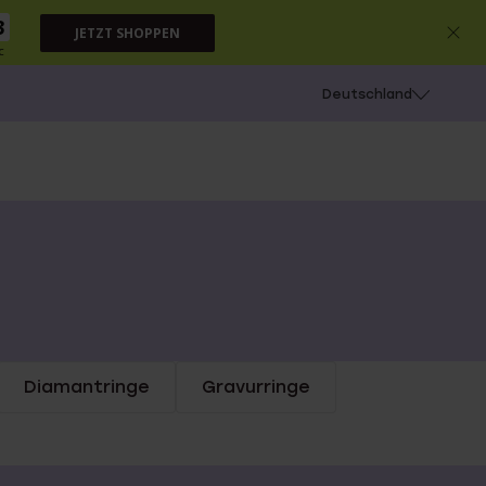
3
JETZT SHOPPEN
c
chießen
Deutschland
Diamantringe
Gravurringe