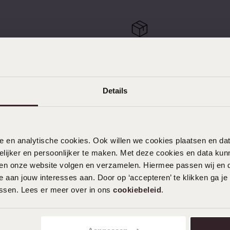
e
Sale
kostenlos zurücksenden
Kostenloser Versand ab 
Details
KUNDENSERVICE
nele en analytische cookies. Ook willen we cookies plaatsen en 
Häufig gestellte Fragen
ijker en persoonlijker te maken. Met deze cookies en data kunn
iten onze website volgen en verzamelen. Hiermee passen wij en 
Kontakt
 aan jouw interesses aan. Door op ‘accepteren’ te klikken ga je
Service
assen. Lees er meer over in ons
cookiebeleid
.
Aktionsbedingungen