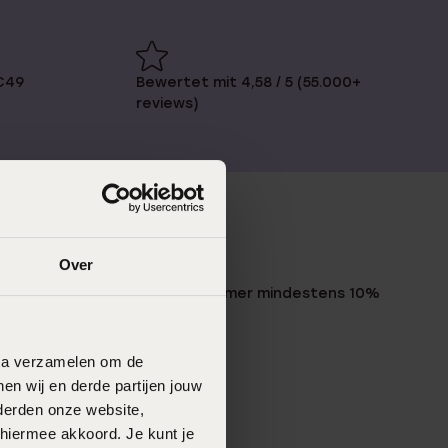
€49
Bewertet mit 4,58 / 5 (55.000+
reviews)
LUCARDI MITGLIED
Over
Werde Mitglied und erhalte immer mindestens 10%
Rabatt auf all deine Einkäufe
data verzamelen om de
Jetzt anmelden
en wij en derde partijen jouw
derden onze website,
 hiermee akkoord. Je kunt je