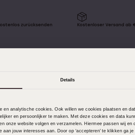
mehr
Ohrlöcher Piercen
Piercings
kostenlos zurücksenden
Kostenloser Versand ab 
Namensohrringe
e
Sale
KUNDENSERVICE
Details
Häufig gestellte Fragen
Kontakt
nele en analytische cookies. Ook willen we cookies plaatsen en 
Service
ijker en persoonlijker te maken. Met deze cookies en data kunn
Aktionsbedingungen
iten onze website volgen en verzamelen. Hiermee passen wij en 
 aan jouw interesses aan. Door op ‘accepteren’ te klikken ga je