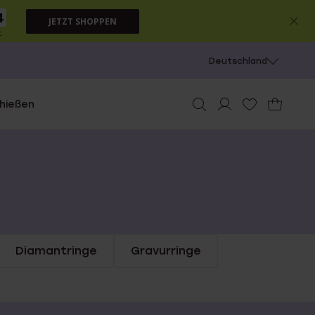
4
JETZT SHOPPEN
c
Deutschland
chießen
Diamantringe
Gravurringe