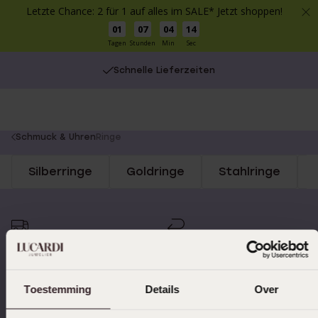
Letzte Chance: 2 für 1 auf alles im SALE* Jetzt shoppen!
01
07
04
14
Tagen
Stunden
Min
Sec
Schnelle Lieferzeiten
You
Schmuck & Uhren
Ringe
are
Silberringe
Goldringe
Stahlringe
here:
Schnelle Lieferzeiten
14 Tage kostenlos
zurücksenden
Toestemming
Details
Over