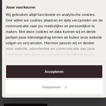
Kostenloser Versand ab
Bewertet mit 4,58 / 5
Jouw voorkeuren
€49
(55.000+ reviews)
Wij gebruiken altijd functionele en analytische cookies.
Ook willen we cookies plaatsen en data verzamelen om de
communicatie naar jou makkelijker en persoonlijker te
maken. Met deze cookies en data kunnen wij en derde
Direkt zu
partijen jouw internetgedrag binnen en buiten onze website
volgen en verzamelen. Hiermee passen wij en derden
Über Lucardi
onze website, advertenties en communicatie aan jouw
interesses aan. Door op ‘accepteren’ te klikken ga je
hiermee akkoord. Je kunt je voorkeuren altijd weer
Kundenservice
aanpassen. Lees er meer over in ons
cookiebeleid
.
Accepteren
LUCARDI MITGLIED
Aanpassen
Werde Mitglied und erhalte immer mindestens 10%
Rabatt auf all deine Einkäufe