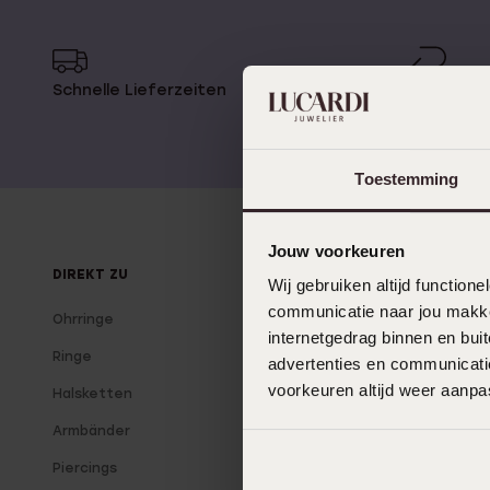
Personalisierter Schmuck
Edelstein
Fußkettchen
Disney
Schnelle Lieferzeiten
14 Tage 
K3
Accessoires
Toestemming
Jouw voorkeuren
DIREKT ZU
ÜBER LUCARDI
Wij gebruiken altijd functio
communicatie naar jou makkel
Ohrringe
Über uns
internetgedrag binnen en bu
Ringe
Unsere Filialen
advertenties en communicatie
voorkeuren altijd weer aanp
Halsketten
Lucardi Mitglied
Armbänder
Blog
Piercings