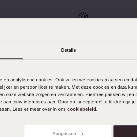
e
Sale
kostenlos zurücksenden
Kostenloser Versand ab 
Details
KUNDENSERVICE
nele en analytische cookies. Ook willen we cookies plaatsen en 
ijker en persoonlijker te maken. Met deze cookies en data kunn
Häufig gestellte Fragen
iten onze website volgen en verzamelen. Hiermee passen wij en 
Kontakt
 aan jouw interesses aan. Door op ‘accepteren’ te klikken ga je
assen. Lees er meer over in ons
cookiebeleid
.
Service
Aktionsbedingungen
Aanpassen