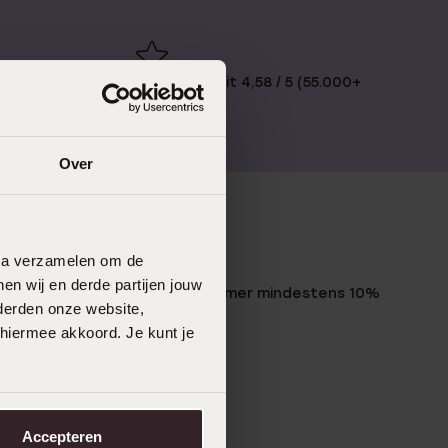
€49
Bewertet mit 4,58 / 5 (55.000+
reviews)
Over
LUCARDI MITGLIED
data verzamelen om de
en wij en derde partijen jouw
Werde Mitglied und erhalte immer mindestens 10%
derden onze website,
Rabatt auf all deine Einkäufe
 hiermee akkoord. Je kunt je
Jetzt anmelden
Accepteren