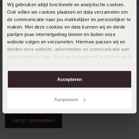
Wij gebruiken altijd functionele en analytische cookies.
Ook willen we cookies plaatsen en data verzamelen om
Direkt zu
de communicatie naar jou makkelijker en persoonlijker te
maken. Met deze cookies en data kunnen wij en derde
partijen jouw internetgedrag binnen en buiten onze
Über Lucardi
website volgen en verzamelen. Hiermee passen wij en
derden onze website, advertenties en communicatie aan
jouw interesses aan. Door op ‘accepteren’ te klikken ga je
Kundenservice
hiermee akkoord. Je kunt je voorkeuren altijd weer
aanpassen. Lees er meer over in ons
cookiebeleid
.
Accepteren
LUCARDI MITGLIED
Werde Mitglied und erhalte immer mindestens 10%
Aanpassen
Rabatt auf all deine Einkäufe
Jetzt anmelden