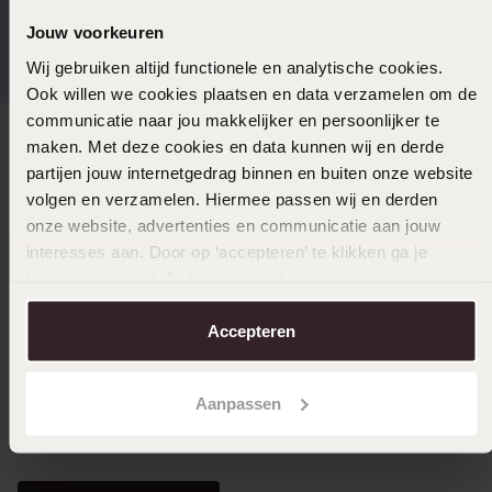
Kostenloser Versand ab
Bewertet mit 4,58 / 5
Jouw voorkeuren
€49
(55.000+ reviews)
Wij gebruiken altijd functionele en analytische cookies.
Ook willen we cookies plaatsen en data verzamelen om de
communicatie naar jou makkelijker en persoonlijker te
maken. Met deze cookies en data kunnen wij en derde
Direkt zu
partijen jouw internetgedrag binnen en buiten onze website
volgen en verzamelen. Hiermee passen wij en derden
Über Lucardi
onze website, advertenties en communicatie aan jouw
interesses aan. Door op ‘accepteren’ te klikken ga je
hiermee akkoord. Je kunt je voorkeuren altijd weer
Kundenservice
aanpassen. Lees er meer over in ons
cookiebeleid
.
Accepteren
LUCARDI MITGLIED
Aanpassen
Werde Mitglied und erhalte immer mindestens 10%
Rabatt auf all deine Einkäufe