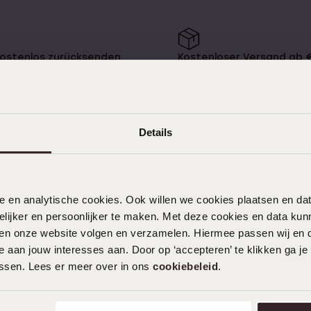
mehr
Ohrlöcher Piercen
Piercings
kostenlos zurücksenden
Kostenloser Versand ab 
Namensohrringe
e
Sale
Details
KUNDENSERVICE
nele en analytische cookies. Ook willen we cookies plaatsen en 
Häufig gestellte Fragen
ijker en persoonlijker te maken. Met deze cookies en data kunn
Kontakt
iten onze website volgen en verzamelen. Hiermee passen wij en 
 aan jouw interesses aan. Door op ‘accepteren’ te klikken ga je
Service
assen. Lees er meer over in ons
cookiebeleid
.
Aktionsbedingungen