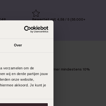
€49
Bewertet mit 4,58 / 5 (55.000+
reviews)
Over
LUCARDI MITGLIED
data verzamelen om de
Werde Mitglied und erhalte immer mindestens 10%
en wij en derde partijen jouw
Rabatt auf all deine Einkäufe
derden onze website,
 hiermee akkoord. Je kunt je
Jetzt anmelden