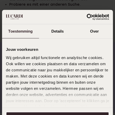
Probiere es mit einer anderen Suche.
Probiere es mit einer anderen Suche.
Toestemming
Details
Over
Jouw voorkeuren
Wij gebruiken altijd functionele en analytische cookies.
Schnelle Lieferzeiten
14 Tage kostenlos
Ook willen we cookies plaatsen en data verzamelen om
zurücksenden
de communicatie naar jou makkelijker en persoonlijker te
maken. Met deze cookies en data kunnen wij en derde
partijen jouw internetgedrag binnen en buiten onze
website volgen en verzamelen. Hiermee passen wij en
derden onze website, advertenties en communicatie aan
Kostenloser Versand ab
Bewertet mit 4,58 / 5
€49
(55.000+ reviews)
jouw interesses aan. Door op ‘accepteren’ te klikken ga je
hiermee akkoord. Je kunt je voorkeuren altijd weer
aanpassen. Lees er meer over in ons
cookiebeleid
.