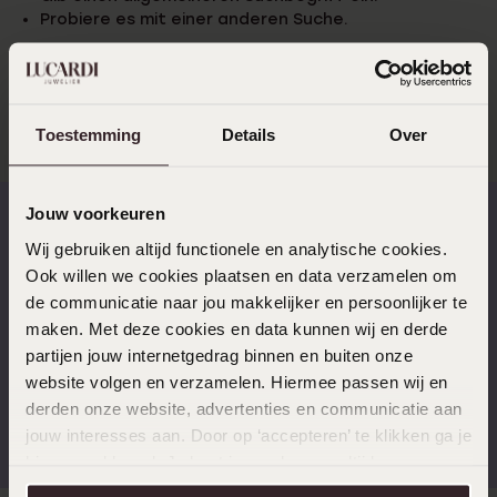
Probiere es mit einer anderen Suche.
Probiere es mit einer anderen Suche.
Toestemming
Details
Over
Jouw voorkeuren
Wij gebruiken altijd functionele en analytische cookies.
Schnelle Lieferzeiten
14 Tage kostenlos
Ook willen we cookies plaatsen en data verzamelen om
zurücksenden
de communicatie naar jou makkelijker en persoonlijker te
maken. Met deze cookies en data kunnen wij en derde
partijen jouw internetgedrag binnen en buiten onze
website volgen en verzamelen. Hiermee passen wij en
derden onze website, advertenties en communicatie aan
Kostenloser Versand ab
Bewertet mit 4,58 / 5
€49
(55.000+ reviews)
jouw interesses aan. Door op ‘accepteren’ te klikken ga je
hiermee akkoord. Je kunt je voorkeuren altijd weer
aanpassen. Lees er meer over in ons
cookiebeleid
.