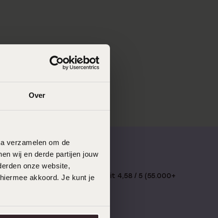
Over
data verzamelen om de
en wij en derde partijen jouw
derden onze website,
€49
Bewertet mit 4,58 / 5 (55.000+
 hiermee akkoord. Je kunt je
reviews)