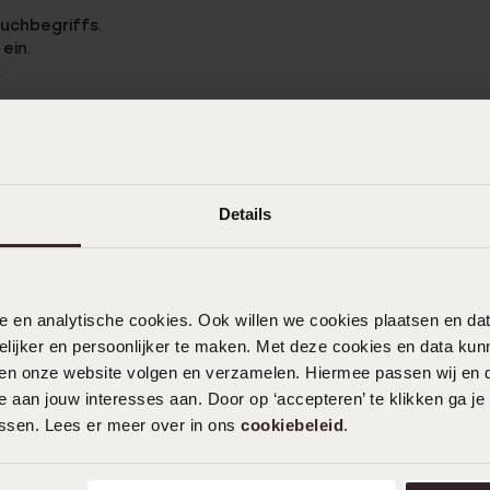
uchbegriffs.
e
Sale
ein.
.
Suche.
Details
nele en analytische cookies. Ook willen we cookies plaatsen en 
ijker en persoonlijker te maken. Met deze cookies en data kunn
iten onze website volgen en verzamelen. Hiermee passen wij en 
kostenlos zurücksenden
Kostenloser Versand ab 
 aan jouw interesses aan. Door op ‘accepteren’ te klikken ga je
assen. Lees er meer over in ons
cookiebeleid
.