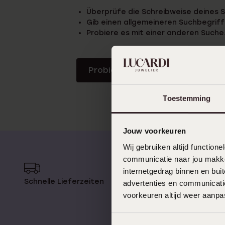
Personalisierter Schmuck
Überprüfe die Schreibweise deines S
Edelstein
Gib einen allgemeineren Suchbegriff 
Fußkettchen
Disney
Probiere es mit einer anderen Suche
K3
Accessoires
Probiere es mit einer anderen 
Toestemming
Jouw voorkeuren
Wij gebruiken altijd functio
communicatie naar jou makkel
internetgedrag binnen en bu
Schnelle Lieferzeiten
14 Tage 
advertenties en communicatie
voorkeuren altijd weer aanp