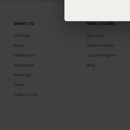
DIREKT ZU
ÜBER LUCARDI
Ohrringe
Über uns
Ringe
Unsere Filialen
Halsketten
Lucardi Mitglied
Armbänder
Blog
Piercings
Uhren
Fußkettchen