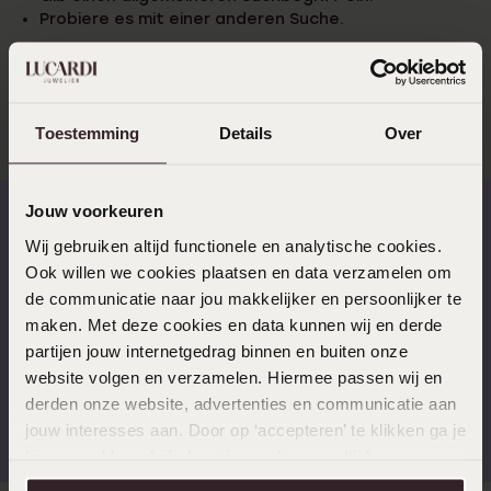
Probiere es mit einer anderen Suche.
Probiere es mit einer anderen Suche.
Toestemming
Details
Over
Jouw voorkeuren
Wij gebruiken altijd functionele en analytische cookies.
Schnelle Lieferzeiten
14 Tage kostenlos
Ook willen we cookies plaatsen en data verzamelen om
zurücksenden
de communicatie naar jou makkelijker en persoonlijker te
maken. Met deze cookies en data kunnen wij en derde
partijen jouw internetgedrag binnen en buiten onze
website volgen en verzamelen. Hiermee passen wij en
derden onze website, advertenties en communicatie aan
Kostenloser Versand ab
Bewertet mit 4,58 / 5
€49
(55.000+ reviews)
jouw interesses aan. Door op ‘accepteren’ te klikken ga je
hiermee akkoord. Je kunt je voorkeuren altijd weer
aanpassen. Lees er meer over in ons
cookiebeleid
.