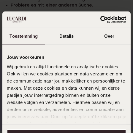
Probiere es mit einer anderen Suche.
Probiere es mit einer anderen Suche.
Toestemming
Details
Over
Jouw voorkeuren
Wij gebruiken altijd functionele en analytische cookies.
Schnelle Lieferzeiten
14 Tage kostenlos
Ook willen we cookies plaatsen en data verzamelen om
zurücksenden
de communicatie naar jou makkelijker en persoonlijker te
maken. Met deze cookies en data kunnen wij en derde
partijen jouw internetgedrag binnen en buiten onze
website volgen en verzamelen. Hiermee passen wij en
derden onze website, advertenties en communicatie aan
Kostenloser Versand ab
Bewertet mit 4,58 / 5
€49
(55.000+ reviews)
jouw interesses aan. Door op ‘accepteren’ te klikken ga je
hiermee akkoord. Je kunt je voorkeuren altijd weer
aanpassen. Lees er meer over in ons
cookiebeleid
.