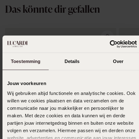
Das könnte dir gefallen
Toestemming
Details
Over
Jouw voorkeuren
Wij gebruiken altijd functionele en analytische cookies. Ook
willen we cookies plaatsen en data verzamelen om de
communicatie naar jou makkelijker en persoonlijker te
maken. Met deze cookies en data kunnen wij en derde
partijen jouw internetgedrag binnen en buiten onze website
volgen en verzamelen. Hiermee passen wij en derden onze
-43%
Bestseller
website, advertenties en communicatie aan jouw interesses