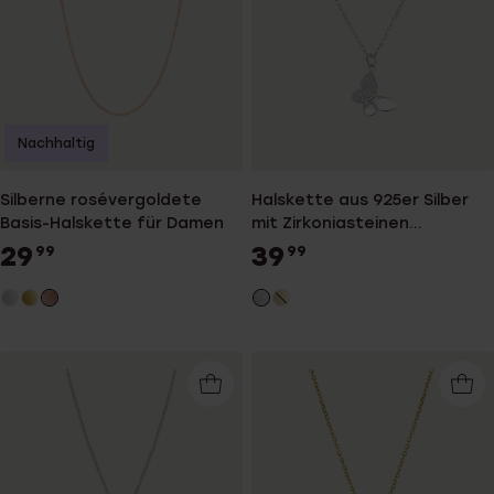
Nachhaltig
Silberne rosévergoldete
Halskette aus 925er Silber
Basis-Halskette für Damen
mit Zirkoniasteinen
besetztem Anhänger in
29
39
99
99
Schmetterlingsform