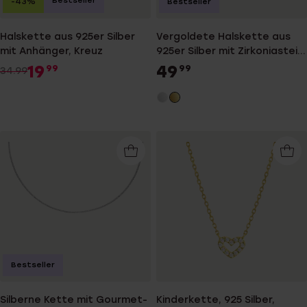
Bestseller
-43%
Bestseller
Halskette aus 925er Silber
Vergoldete Halskette aus
mit Anhänger, Kreuz
925er Silber mit Zirkoniastein
besetztem Anhänger
19
49
99
99
34.99
Bestseller
Silberne Kette mit Gourmet-
Kinderkette, 925 Silber,