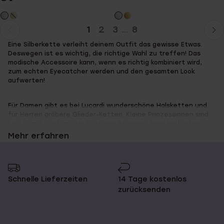
1
2
3
8
...
Aktuelle
Weiter
Eine Silberkette verleiht deinem Outfit das gewisse Etwas.
Seite
zur
Deswegen ist es wichtig, die richtige Wahl zu treffen! Das
Seite
modische Accessoire kann, wenn es richtig kombiniert wird,
zum echten Eyecatcher werden und den gesamten Look
aufwerten!
Für Damen gibt es bei Lucardi wunderschöne Halsketten und
für Herren gröbere Glieder-Ketten. Kleine Prinzessinnen sind
bei Lucardi auch an der richtigen Adresse, denn wir bieten
schöne Kinderketten mit verschiedenen Anhängern wie
Mehr erfahren
Delphine, Schmetterlinge oder Herzchen. Auch für Damen gibt
es stilvolle, silberne Anhänger. Zudem haben Sie ein Auswahl
an wunderschönen Edelsteinen.
Schnelle Lieferzeiten
14 Tage kostenlos
zurücksenden
Silberketten speziell für dich