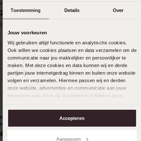
venezianische Kugel
mit Anhänger Schmetterling
Zirkonia
Toestemming
Details
Over
24
34
99
99
Jouw voorkeuren
Wij gebruiken altijd functionele en analytische cookies.
Ook willen we cookies plaatsen en data verzamelen om de
communicatie naar jou makkelijker en persoonlijker te
maken. Met deze cookies en data kunnen wij en derde
partijen jouw internetgedrag binnen en buiten onze website
volgen en verzamelen. Hiermee passen wij en derden
onze website, advertenties en communicatie aan jouw
interesses aan. Door op ‘accepteren’ te klikken ga je
Anpassbar
hiermee akkoord. Je kunt je voorkeuren altijd weer
aanpassen. Lees er meer over in ons
cookiebeleid
.
Namenskette, 925 Silber,
Kette, 925 Silber, Herz,
Accepteren
Herz
Gravur, Zirkonia
64
74
99
99
Aanpassen