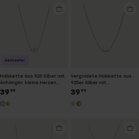
Bestseller
Halskette aus 925 Silber mit
Vergoldete Halskette aus
Anhänger, kleine Herzen,
925er Silber mit
Zirkonia
Zirkoniabesatz
39
39
99
99