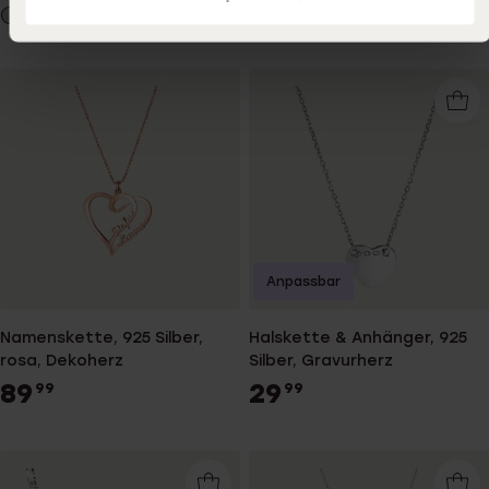
Anpassbar
Namenskette, 925 Silber,
Halskette & Anhänger, 925
rosa, Dekoherz
Silber, Gravurherz
89
29
99
99