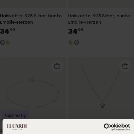
Halskette, 925 Silber, bunte
Halskette, 925 Silber, bunte
Emaille-Herzen
Emaille-Herzen
34
34
99
99
Nachhaltig
Armband aus 925er Silber,
Silberne Kinder-Halskette