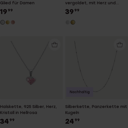
Glied für Damen
vergoldet, mit Herz und
Zirkonia
19
39
99
99
Nachhaltig
Halskette, 925 Silber, Herz,
Silberkette, Panzerkette mit
Kristall in Hellrosa
Kugeln
34
24
99
99