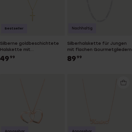
Nachhaltig
Bestseller
Silberne goldbeschichtete
Silberhalskette für Jungen
Halskette mit
mit flachen Gourmetgliedern
Kreuzanhänger
49
89
99
99
Anpassbar
Anpassbar