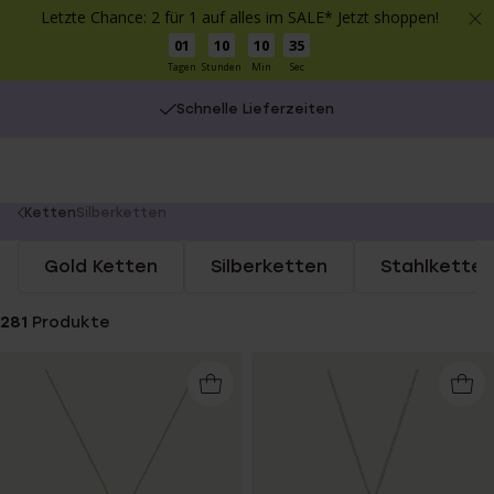
Letzte Chance: 2 für 1 auf alles im SALE* Jetzt shoppen!
01
10
10
35
Tagen
Stunden
Min
Sec
Kostenlose Lieferung ab €49
Schnelle Lieferzeiten
You
Ketten
Silberketten
are
Gold Ketten
Silberketten
Stahlketten
here:
281
Produkte