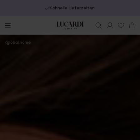
Kostenlose Lieferung ab €49
You
global.home
are
here: