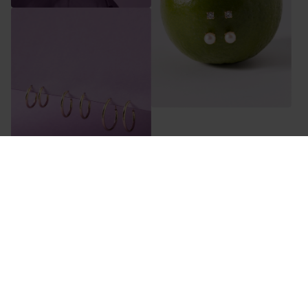
Bei Lucardi arbeiten wir mit dem Studex
System75. Dieses System ist sehr sanft und
leise. In einer einzigen Bewegung wird das Loch
gestochen und durch den Sicherheitsverschluss
gesichert.