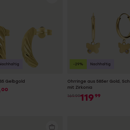
e
Sale
Nachhaltig
-29%
Nachhaltig
585 Gelbgold
Ohrringe aus 585er Gold, Sc
mit Zirkonia
0
00
119
99
169.99