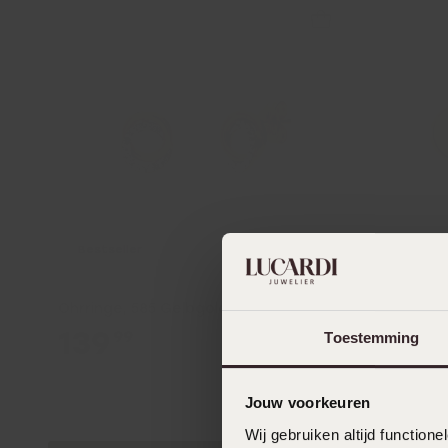
-36%
Bestseller
Ohrringe, 585 Gelbgold, Ring mit Kristall
Runde Ohr
139
8
99
Toestemming
139.99
Jouw voorkeuren
Wij gebruiken altijd functio