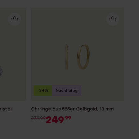
-34%
Nachhaltig
istall
Ohrringe aus 585er Gelbgold, 13 mm
249
99
379.99