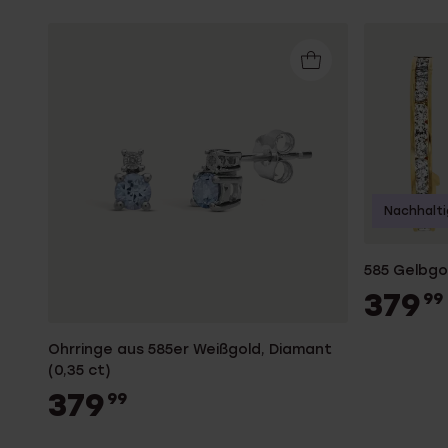
Nachhalti
585 Gelbgol
379
99
Ohrringe aus 585er Weißgold, Diamant
(0,35 ct)
379
99