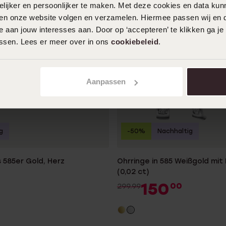
ijker en persoonlijker te maken. Met deze cookies en data kunn
iten onze website volgen en verzamelen. Hiermee passen wij en 
 aan jouw interesses aan. Door op ‘accepteren’ te klikken ga je
assen. Lees er meer over in ons
cookiebeleid
.
Aanpassen
g
-50%
Nachhaltig
 585er Gold, Herz
Ohrringe in 585 Weißgold mit
(0,02 ct)
150
00
299.99