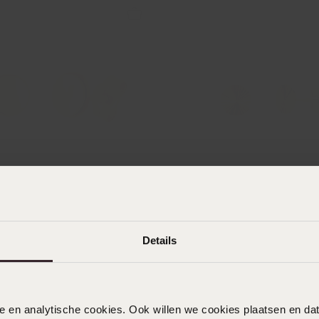
Nachhaltig
Nachhaltig
ringe aus 585 Gelbgold, 4 mm
Ohrringe aus 585er Gelbgol
9
199
99
99
Details
nele en analytische cookies. Ook willen we cookies plaatsen en 