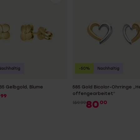
Nachhaltig
-50%
Nachhaltig
585 Gelbgold, Blume
585 Gold Bicolor-Ohrringe „H
offengearbeitet“
99
80
00
159.99