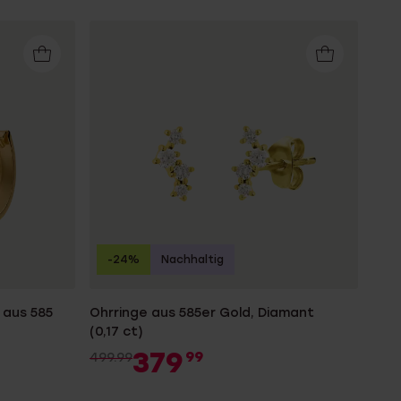
-24%
Nachhaltig
 aus 585
Ohrringe aus 585er Gold, Diamant
(0,17 ct)
379
99
499.99