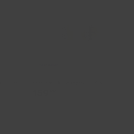
Bestseller
, 15.5 mm
Ohrringe, 585 Gelbgold, mit Kristall
159
99