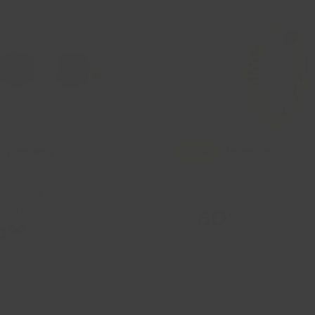
Nachhaltig
-50%
Nachhaltig
Gelbgold Ohrringe mit
Herrenohrring, 585 Gelbgold
 Zirkonia
50
00
99.99
0
00