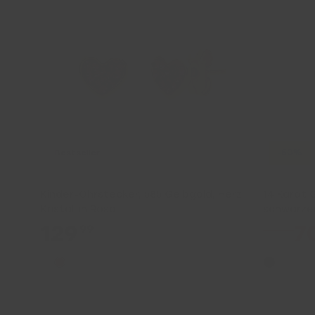
-50%
Bestseller
Kinder-Ohrstecker, 585 Gelbgold, Herz,
14 Karat 
Kristall in Rosa
schwarzen
129
7
99
139.99