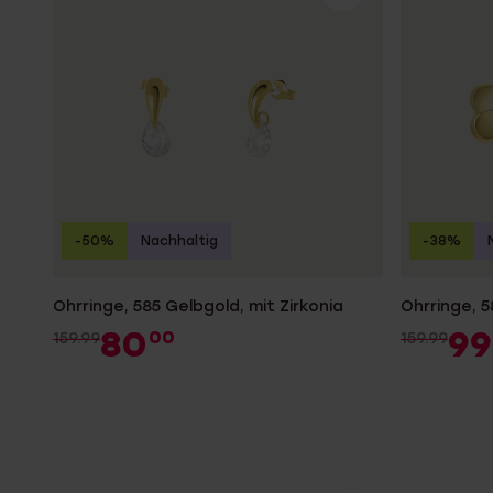
-50%
Nachhaltig
-38%
Ohrringe, 585 Gelbgold, mit Zirkonia
Ohrringe, 
80
99
00
159.99
159.99