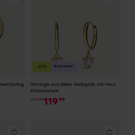
Bestseller
-20%
hmetterling
Ohrringe aus 585er Gelbgold, mit Herz,
Zirkoniastein
119
99
149.99