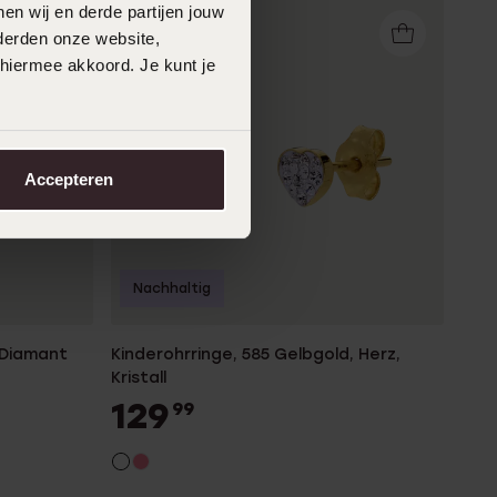
en wij en derde partijen jouw
derden onze website,
 hiermee akkoord. Je kunt je
Accepteren
Nachhaltig
 Diamant
Kinderohrringe, 585 Gelbgold, Herz,
Kristall
129
99