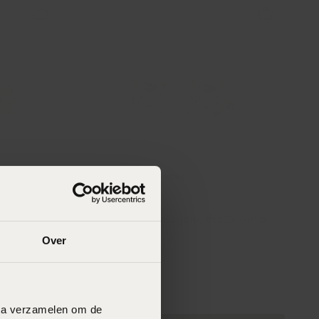
-50%
Nachhaltig
d, Scheiben
Ohrringe, 585 Gelbgold, mit Zirkonia
70
00
Over
139.99
data verzamelen om de