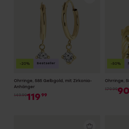
Personalisierter Schmuck
Edelstein
Fußkettchen
Disney
K3
Accessoires
Bestseller
-20%
-50%
Ohrringe, 585 Gelbgold, mit Zirkonia-
Ohrringe, 
Anhänger
9
179.99
119
99
149.99