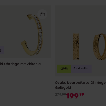
g
d Ohrringe mit Zirkonia
Bestseller
-29%
Ovale, bearbeitete Ohrringe
Gelbgold
199
99
279.99