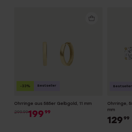
Bestseller
-33%
Bestseller
Ohrringe aus 585er Gelbgold, 11 mm
Ohrringe, 5
mm
199
99
299.99
129
99