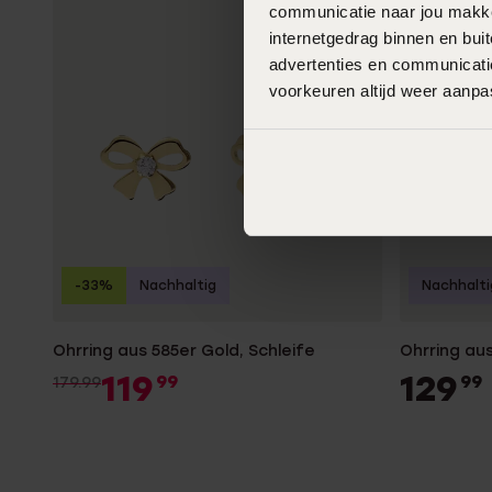
communicatie naar jou makkel
internetgedrag binnen en bu
advertenties en communicatie
voorkeuren altijd weer aanp
-33%
Nachhaltig
Nachhalti
Ohrring aus 585er Gold, Schleife
Ohrring aus
119
129
99
99
179.99