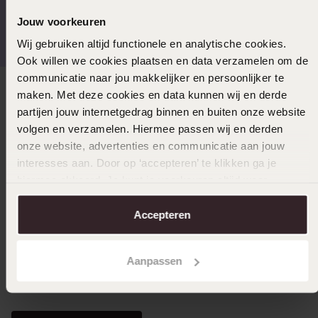
Kostenloser Versand ab
Bewertet mit 4,58 / 5
Jouw voorkeuren
€49
(55.000+ reviews)
Wij gebruiken altijd functionele en analytische cookies.
Ook willen we cookies plaatsen en data verzamelen om de
communicatie naar jou makkelijker en persoonlijker te
maken. Met deze cookies en data kunnen wij en derde
Direkt zu
partijen jouw internetgedrag binnen en buiten onze website
volgen en verzamelen. Hiermee passen wij en derden
Über Lucardi
onze website, advertenties en communicatie aan jouw
interesses aan. Door op ‘accepteren’ te klikken ga je
hiermee akkoord. Je kunt je voorkeuren altijd weer
Kundenservice
aanpassen. Lees er meer over in ons
cookiebeleid
.
Accepteren
LUCARDI MITGLIED
Aanpassen
Werde Mitglied und erhalte immer mindestens 10%
Rabatt auf all deine Einkäufe