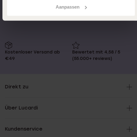
Aanpassen
Schnelle Lieferzeiten
14 Tage kostenlos
zurücksenden
Kostenloser Versand ab
Bewertet mit 4,58 / 5
€49
(55.000+ reviews)
Direkt zu
Über Lucardi
Kundenservice