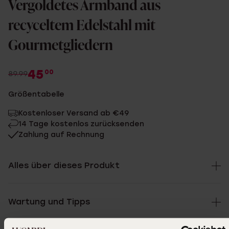
Vergoldetes Armband aus
recyceltem Edelstahl mit
Gourmetgliedern
45
00
89.99
Größentabelle
Kostenloser Versand ab €49
14 Tage kostenlos zurücksenden
Zahlung auf Rechnung
Alles über dieses Produkt
Wartung und Tipps