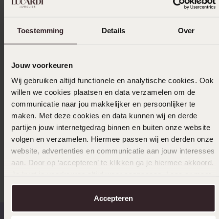
Spezifikationen
Toestemming
Details
Over
Lieferung und Rückgabe
Jouw voorkeuren
Wij gebruiken altijd functionele en analytische cookies. Ook
Größe auswählen und bestellen
willen we cookies plaatsen en data verzamelen om de
communicatie naar jou makkelijker en persoonlijker te
Das könnte dir gefallen
maken. Met deze cookies en data kunnen wij en derde
partijen jouw internetgedrag binnen en buiten onze website
volgen en verzamelen. Hiermee passen wij en derden onze
website, advertenties en communicatie aan jouw interesses
Andere kauften auch
aan. Door op ‘accepteren’ te klikken ga je hiermee akkoord.
Je kunt je voorkeuren altijd weer aanpassen. Lees er meer
over in ons
cookiebeleid
.
Accepteren