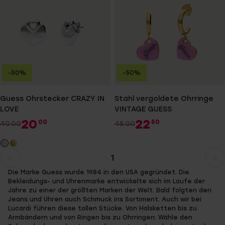
-50%
-50%
Guess Ohrstecker CRAZY IN
Stahl vergoldete Ohrringe
LOVE
VINTAGE GUESS
20
22
00
50
40.00
45.00
1
Aktuelle
Weiter
Die Marke Guess wurde 1984 in den USA gegründet. Die
Seite
zur
Bekleidungs- und Uhrenmarke entwickelte sich im Laufe der
Seite
Jahre zu einer der größten Marken der Welt. Bald folgten den
Jeans und Uhren auch Schmuck ins Sortiment. Auch wir bei
Lucardi führen diese tollen Stücke. Von Halsketten bis zu
Armbändern und von Ringen bis zu Ohrringen: Wähle den