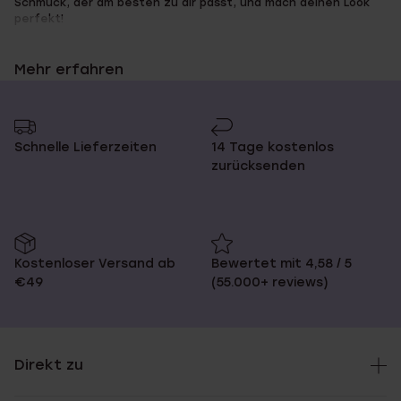
Schmuck, der am besten zu dir passt, und mach deinen Look
perfekt!
Mehr erfahren
Bestelle deine neuen
Lieblingsohrringe von Guess bei
Schnelle Lieferzeiten
14 Tage kostenlos
Lucardi
zurücksenden
Die Guess Ohrringe, die du bei Lucardi findest, haben einen
schicken, femininen Look und einen eleganten Rand. Erhältlich
in den Farben Rotgold, Gold und Silber, ist der beschichtete
Kostenloser Versand ab
Bewertet mit 4,58 / 5
Schmuck ein echter Eyecatcher! Bei Lucardi kannst du
€49
(55.000+ reviews)
verschiedene Modelle Guess Ohrringe kaufen, darunter
Ohrhänger, Ohrstecker und Ohrringe. Einige sind mit feinen
Zirkoniasteinen verziert, die für ein dezentes Funkeln sorgen.
Entdecke auch die anderen Guess Schmuckstücke für einen
kompletten Look!
Direkt zu