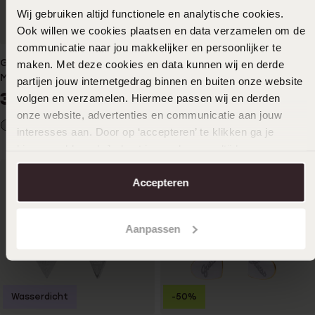
Wij gebruiken altijd functionele en analytische cookies.
Ook willen we cookies plaatsen en data verzamelen om de
communicatie naar jou makkelijker en persoonlijker te
Guess Edelstahl-Ohrringe
Guess-Ohrringe, Edelstahl,
maken. Met deze cookies en data kunnen wij en derde
MOON PHASES
rotvergoldet, GUESS-Logo,
partijen jouw internetgedrag binnen en buiten onze website
50 mm
39
29
00
99
volgen en verzamelen. Hiermee passen wij en derden
onze website, advertenties en communicatie aan jouw
interesses aan. Door op ‘accepteren’ te klikken ga je
hiermee akkoord. Je kunt je voorkeuren altijd weer
aanpassen. Lees er meer over in ons
cookiebeleid
.
Accepteren
Aanpassen
Wasserdicht
-50%