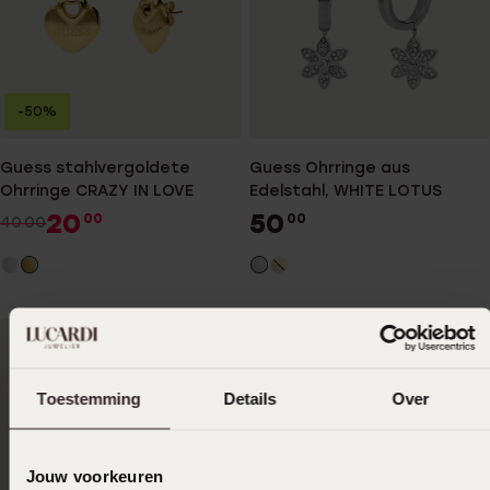
-50%
Guess stahlvergoldete
Guess Ohrringe aus
Ohrringe CRAZY IN LOVE
Edelstahl, WHITE LOTUS
20
50
00
00
40.00
Toestemming
Details
Over
Jouw voorkeuren