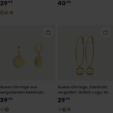
29
40
99
00
Guess Ohrringe aus
Guess-Ohrringe, Edelstahl,
vergoldetem Edelstahl
vergoldet, GUESS-Logo, 50
MOON PHASES
mm
39
29
00
99