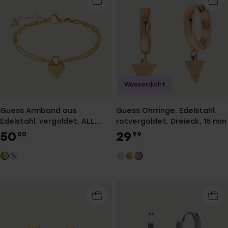
Wasserdicht
Guess Armband aus
Guess Ohrringe, Edelstahl,
Edelstahl, vergoldet, ALL
rotvergoldet, Dreieck, 15 mm
YOU NEED IS LOVE
50
29
00
99