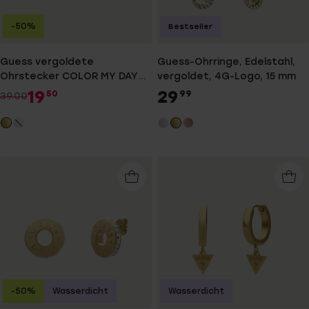
-50%
Bestseller
Guess vergoldete
Guess-Ohrringe, Edelstahl,
Ohrstecker COLOR MY DAY
vergoldet, 4G-Logo, 15 mm
Transparent
19
29
50
99
39.00
-50%
Wasserdicht
Wasserdicht