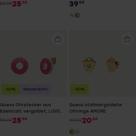
GUESS
STUDS PARTY
25
39
00
00
50.00
-50%
Wasserdicht
-50%
Guess Ohrstecker aus
Guess stahlvergoldete
Edelstahl, vergoldet, LOVE
Ohrringe AMORE
GUESS
25
20
00
00
50.00
40.00