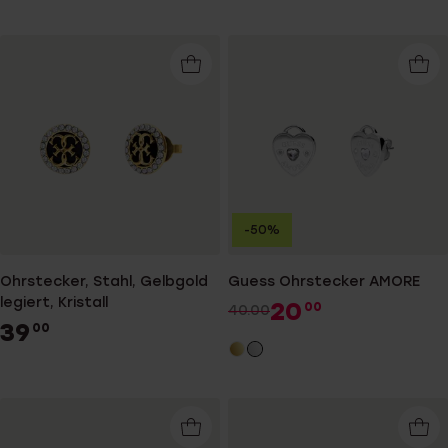
-50%
Ohrstecker, Stahl, Gelbgold
Guess Ohrstecker AMORE
legiert, Kristall
20
00
40.00
39
00